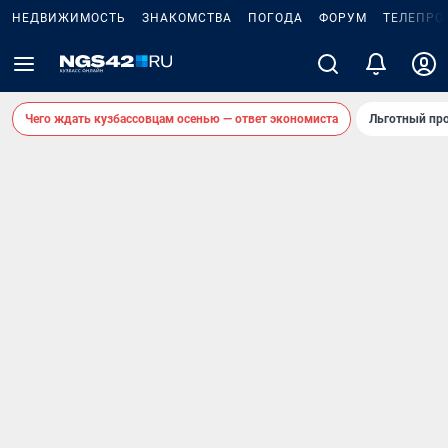
НЕДВИЖИМОСТЬ
ЗНАКОМСТВА
ПОГОДА
ФОРУМ
ТЕЛЕПРО
Чего ждать кузбассовцам осенью — ответ экономиста
Льготный про