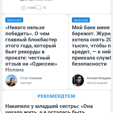
4 848
15
МНЕНИЕ
МНЕНИЕ
«Никого нельзя
Мой банк меня
победить». О чем
бережет. Журн
главный блокбастер
хотела снять 20
этого года, который
тысяч, чтобы п
бьет рекорды в
кредит, — к ней
прокате: честный
приехала служб
отзыв на «Одиссею»
безопасности
Нолана
Стас Соколов
Ксения Владими
Эксперт
Автор мнения
РЕКОМЕНДУЕМ
Накипело у младшей сестры: «Она
уехала жить, а я осталась быть