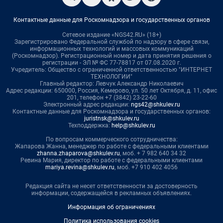
Контактные данные для Роскомнадзора и государственных органов
Сетевое издание «NGS42.RU» (18+)
Зарегистрировано Федеральной службой по надзору в сфере связи,
информационных технологий и массовых коммуникаций
(Роскомнадзор). Регистрационный номер и дата принятия решения о
регистрации - ЭЛ № ФС 77-78817 от 07.08.2020 г.
Учредитель: Общество с ограниченной ответственностью "ИНТЕРНЕТ
ТЕХНОЛОГИИ"
Главный редактор: Левчук Александр Николаевич
Адрес редакции: 650000, Россия, Кемерово, ул. 50 лет Октября, д. 11, офис
201, телефон +7 (3842) 23-22-60
Электронный адрес редакции:
ngs42@shkulev.ru
Контактные данные для Роскомнадзора и государственных органов:
juristnsk@shkulev.ru
Техподдержка:
help@shkulev.ru
По вопросам коммерческого сотрудничества:
Жапарова Жанна, менеджер по работе с федеральными клиентами
zhanna.zhaparova@shkulev.ru
, моб. + 7 982 640 34 32
Ревина Мария, директор по работе с федеральными клиентами
mariya.revina@shkulev.ru
, моб. +7 910 402 4056
Редакция сайта не несет ответственности за достоверность
информации, содержащейся в рекламных объявлениях.
Информация об ограничениях
Политика использования cookies