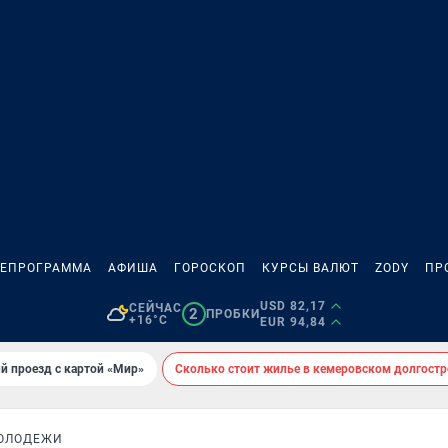
ЛЕПРОГРАММА
АФИША
ГОРОСКОП
КУРСЫ ВАЛЮТ
ZODY
ПР
USD 82,17
СЕЙЧАС
2
ПРОБКИ
+16°C
EUR 94,84
й проезд с картой «Мир»
Сколько стоит жилье в кемеровском долгостр
ОЛОДЕЖИ