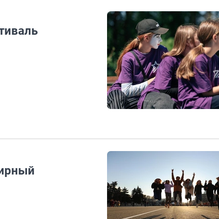
тиваль
мирный