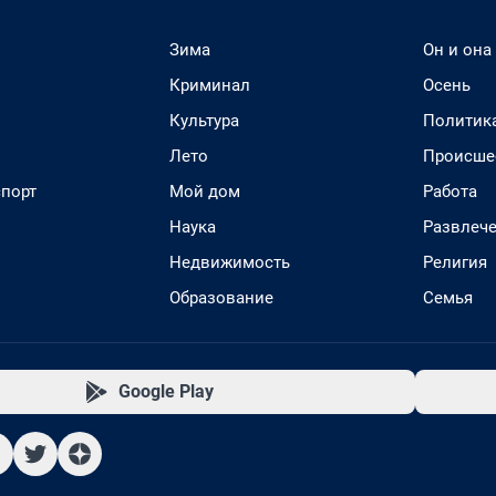
Зима
Он и она
Криминал
Осень
Культура
Политик
Лето
Происше
спорт
Мой дом
Работа
Наука
Развлеч
Недвижимость
Религия
Образование
Семья
Google Play