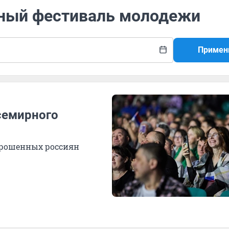
рный фестиваль молодежи
Примен
семирного
прошенных россиян