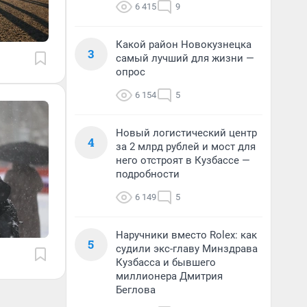
6 415
9
Какой район Новокузнецка
3
самый лучший для жизни —
опрос
6 154
5
Новый логистический центр
4
за 2 млрд рублей и мост для
него отстроят в Кузбассе —
подробности
6 149
5
Наручники вместо Rolex: как
5
судили экс-главу Минздрава
Кузбасса и бывшего
миллионера Дмитрия
Беглова