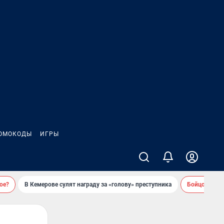
ОМОКОДЫ
ИГРЫ
ое?
В Кемерове сулят награду за «голову» преступника
Бойцовский 