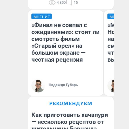
4 850
15
МНЕНИЕ
МНЕНИЕ
«Финал не совпал с
«Мы ви
ожиданиями»: стоит ли
Нолана
смотреть фильм
настро
«Старый орел» на
смотре
большом экране —
чтобы 
честная рецензия
выгляд
Надежда Губарь
На
РЕКОМЕНДУЕМ
Как приготовить хачапури
— несколько рецептов от
жительницы Барнаула