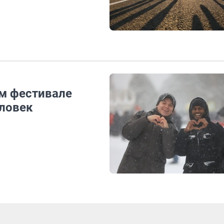
ом фестивале
ловек