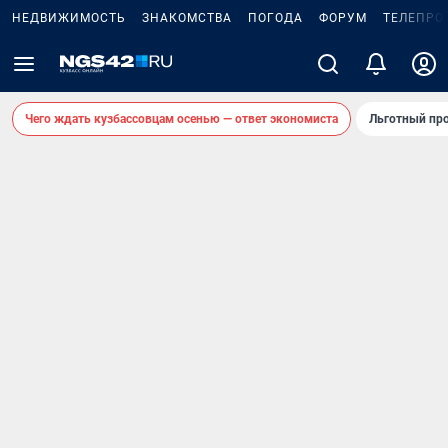
НЕДВИЖИМОСТЬ
ЗНАКОМСТВА
ПОГОДА
ФОРУМ
ТЕЛЕПРО
Чего ждать кузбассовцам осенью — ответ экономиста
Льготный про