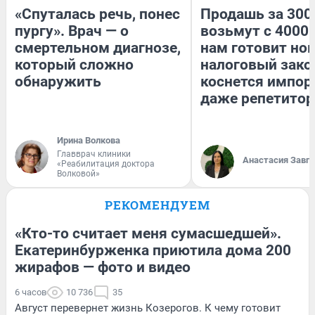
«Спуталась речь, понес
Продашь за 3000
пургу». Врач — о
возьмут с 4000.
смертельном диагнозе,
нам готовит но
который сложно
налоговый зако
обнаружить
коснется импор
даже репетитор
Ирина Волкова
Главврач клиники
Анастасия Завг
«Реабилитация доктора
Волковой»
РЕКОМЕНДУЕМ
«Кто-то считает меня сумасшедшей».
Екатеринбурженка приютила дома 200
жирафов — фото и видео
6 часов
10 736
35
Август перевернет жизнь Козерогов. К чему готовит