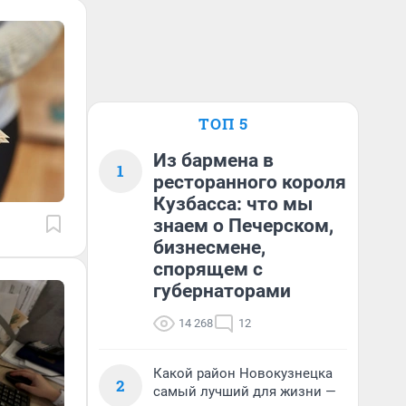
ТОП 5
Из бармена в
1
ресторанного короля
Кузбасса: что мы
знаем о Печерском,
бизнесмене,
спорящем с
губернаторами
14 268
12
Какой район Новокузнецка
2
самый лучший для жизни —