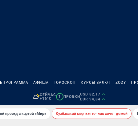
ЛЕПРОГРАММА
АФИША
ГОРОСКОП
КУРСЫ ВАЛЮТ
ZODY
ПР
USD 82,17
СЕЙЧАС
1
ПРОБКИ
+16°C
EUR 94,84
ый проезд с картой «Мир»
Кузбасский мэр-взяточник хочет домой