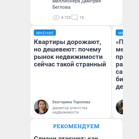
миллионера Дмитрия
Беглова
4 723
15
МНЕНИЕ
МНЕНИЕ
Квартиры дорожают,
«Покуп
но дешевеют: почему
мешке»
рынок недвижимости
предпр
сейчас такой странный
рассказ
самом 
бизнес
дешевы
Екатерина Торопова
На
директор агентства
От
недвижимости
де
РЕКОМЕНДУЕМ
Слизни атакуют: как