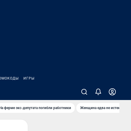
ОМОКОДЫ
ИГРЫ
На ферме экс-депутата погибли работники
Женщина едва не истекла кро