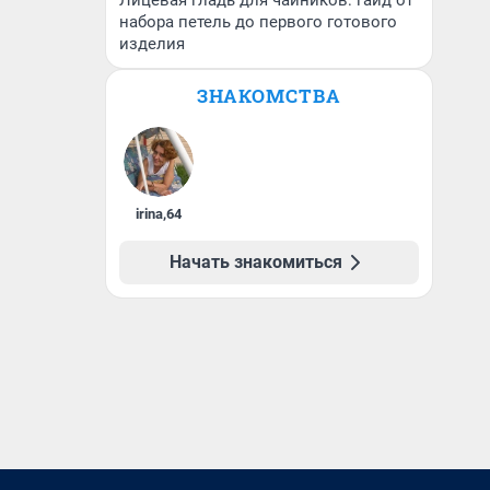
Лицевая гладь для чайников: гайд от
набора петель до первого готового
изделия
ЗНАКОМСТВА
irina
,
64
Начать знакомиться