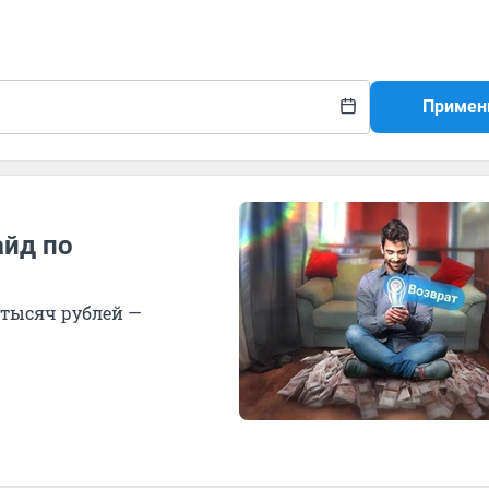
Примен
айд по
 тысяч рублей —