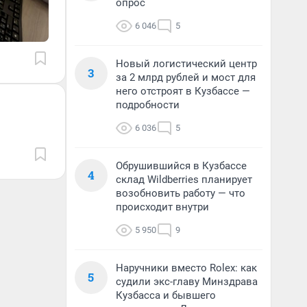
опрос
6 046
5
Новый логистический центр
3
за 2 млрд рублей и мост для
него отстроят в Кузбассе —
подробности
6 036
5
Обрушившийся в Кузбассе
4
склад Wildberries планирует
возобновить работу — что
происходит внутри
5 950
9
Наручники вместо Rolex: как
5
судили экс-главу Минздрава
Кузбасса и бывшего