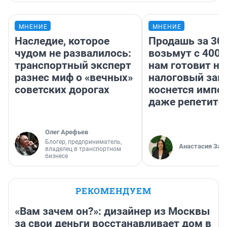
МНЕНИЕ
МНЕНИЕ
Наследие, которое
Продашь за 300
чудом не развалилось:
возьмут с 4000
транспортный эксперт
нам готовит н
разнес миф о «вечных»
налоговый зако
советских дорогах
коснется импор
даже репетито
Олег Арефьев
Блогер, предприниматель,
Анастасия Зав
владелец в транспортном
бизнесе
РЕКОМЕНДУЕМ
«Вам зачем он?»: дизайнер из Москвы
за свои деньги восстанавливает дом в