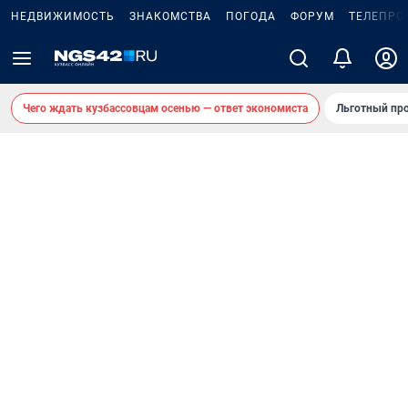
НЕДВИЖИМОСТЬ
ЗНАКОМСТВА
ПОГОДА
ФОРУМ
ТЕЛЕПРО
Чего ждать кузбассовцам осенью — ответ экономиста
Льготный про