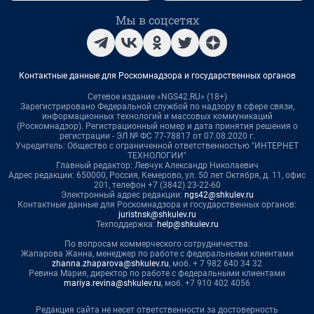
Мы в соцсетях
Контактные данные для Роскомнадзора и государственных органов
Сетевое издание «NGS42.RU» (18+)
Зарегистрировано Федеральной службой по надзору в сфере связи,
информационных технологий и массовых коммуникаций
(Роскомнадзор). Регистрационный номер и дата принятия решения о
регистрации - ЭЛ № ФС 77-78817 от 07.08.2020 г.
Учредитель: Общество с ограниченной ответственностью "ИНТЕРНЕТ
ТЕХНОЛОГИИ"
Главный редактор: Левчук Александр Николаевич
Адрес редакции: 650000, Россия, Кемерово, ул. 50 лет Октября, д. 11, офис
201, телефон +7 (3842) 23-22-60
Электронный адрес редакции:
ngs42@shkulev.ru
Контактные данные для Роскомнадзора и государственных органов:
juristnsk@shkulev.ru
Техподдержка:
help@shkulev.ru
По вопросам коммерческого сотрудничества:
Жапарова Жанна, менеджер по работе с федеральными клиентами
zhanna.zhaparova@shkulev.ru
, моб. + 7 982 640 34 32
Ревина Мария, директор по работе с федеральными клиентами
mariya.revina@shkulev.ru
, моб. +7 910 402 4056
Редакция сайта не несет ответственности за достоверность