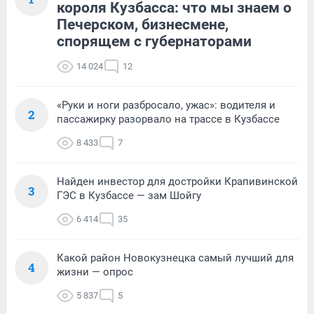
короля Кузбасса: что мы знаем о
Печерском, бизнесмене,
спорящем с губернаторами
14 024
12
«Руки и ноги разбросало, ужас»: водителя и
2
пассажирку разорвало на трассе в Кузбассе
8 433
7
Найден инвестор для достройки Крапивинской
3
ГЭС в Кузбассе — зам Шойгу
6 414
35
Какой район Новокузнецка самый лучший для
4
жизни — опрос
5 837
5