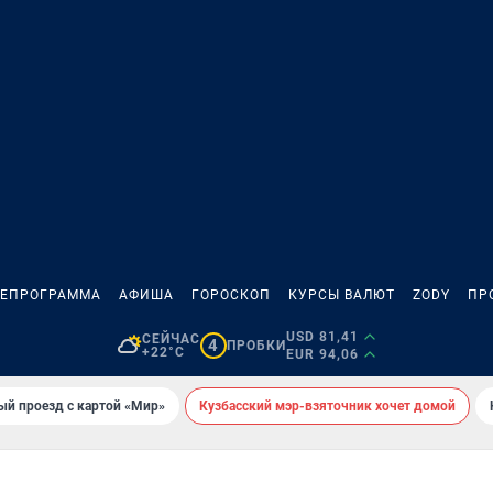
ЛЕПРОГРАММА
АФИША
ГОРОСКОП
КУРСЫ ВАЛЮТ
ZODY
ПР
USD 81,41
СЕЙЧАС
4
ПРОБКИ
+22°C
EUR 94,06
ый проезд с картой «Мир»
Кузбасский мэр-взяточник хочет домой