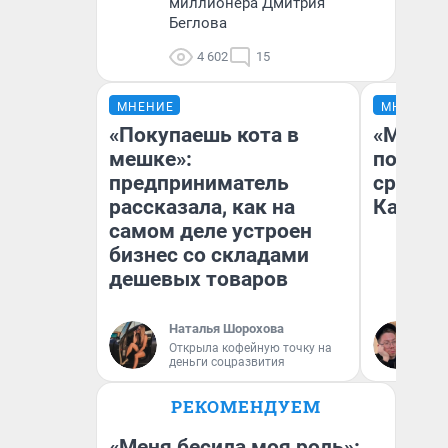
миллионера Дмитрия
Беглова
4 602
15
МНЕНИЕ
МНЕНИЕ
«Покупаешь кота в
«Машин
мешке»:
полете
предприниматель
сравни
рассказала, как на
Казахс
самом деле устроен
бизнес со складами
дешевых товаров
Наталья Шорохова
Ан
Открыла кофейную точку на
деньги соцразвития
РЕКОМЕНДУЕМ
«Меня бесила моя роль»: