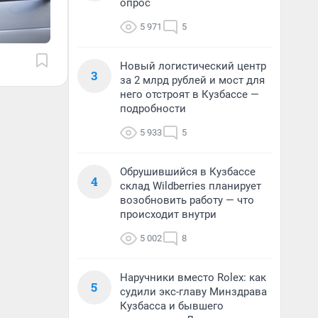
опрос
5 971
5
Новый логистический центр
3
за 2 млрд рублей и мост для
него отстроят в Кузбассе —
подробности
5 933
5
Обрушившийся в Кузбассе
4
склад Wildberries планирует
возобновить работу — что
происходит внутри
5 002
8
Наручники вместо Rolex: как
5
судили экс-главу Минздрава
Кузбасса и бывшего