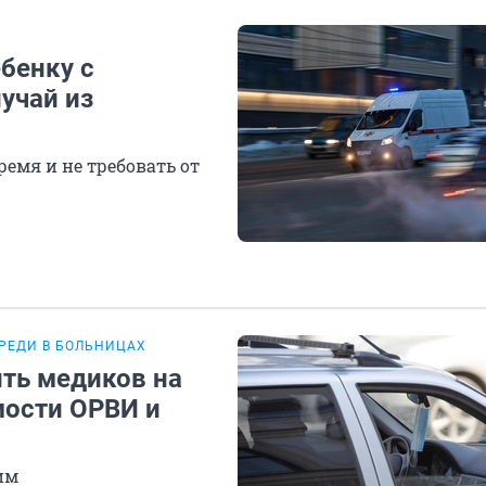
ебенку с
учай из
емя и не требовать от
РЕДИ В БОЛЬНИЦАХ
ить медиков на
мости ОРВИ и
им