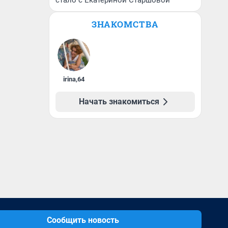
стало с Екатериной Старшовой
ЗНАКОМСТВА
irina
,
64
Начать знакомиться
Сообщить новость