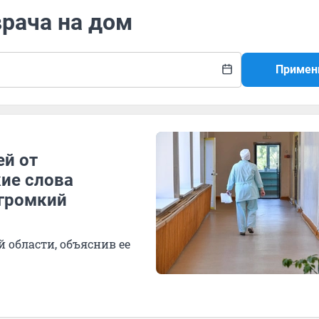
врача на дом
Примен
ей от
ие слова
 громкий
й области, объяснив ее