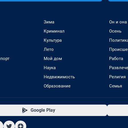
Зима
Он и она
Криминал
Осень
Культура
Политик
Лето
Происше
спорт
Мой дом
Работа
Наука
Развлеч
Недвижимость
Религия
Образование
Семья
Google Play