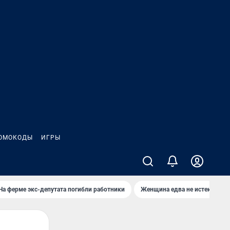
ОМОКОДЫ
ИГРЫ
На ферме экс-депутата погибли работники
Женщина едва не истекла кро