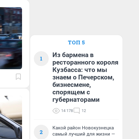
ТОП 5
Из бармена в
1
ресторанного короля
Кузбасса: что мы
знаем о Печерском,
бизнесмене,
спорящем с
губернаторами
14 178
12
Какой район Новокузнецка
2
самый лучший для жизни —