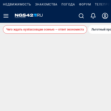
НЕДВИЖИМОСТЬ
ЗНАКОМСТВА
ПОГОДА
ФОРУМ
ТЕЛЕПРО
Чего ждать кузбассовцам осенью — ответ экономиста
Льготный про