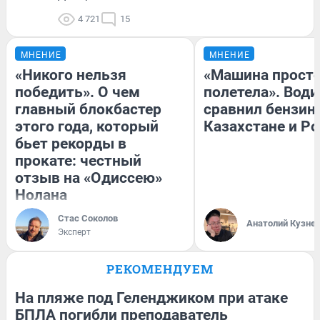
4 721
15
МНЕНИЕ
МНЕНИЕ
«Никого нельзя
«Машина прост
победить». О чем
полетела». Води
главный блокбастер
сравнил бензин
этого года, который
Казахстане и Р
бьет рекорды в
прокате: честный
отзыв на «Одиссею»
Нолана
Стас Соколов
Анатолий Кузне
Эксперт
РЕКОМЕНДУЕМ
На пляже под Геленджиком при атаке
БПЛА погибли преподаватель