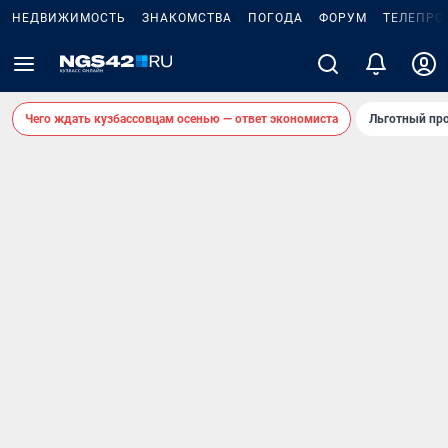
НЕДВИЖИМОСТЬ
ЗНАКОМСТВА
ПОГОДА
ФОРУМ
ТЕЛЕПРО
Чего ждать кузбассовцам осенью — ответ экономиста
Льготный про