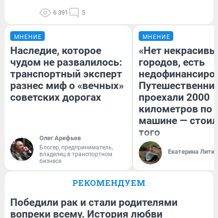
6 391
5
МНЕНИЕ
МНЕНИЕ
Наследие, которое
«Нет некрасивы
чудом не развалилось:
городов, есть
транспортный эксперт
недофинансиро
разнес миф о «вечных»
Путешественни
советских дорогах
проехали 2000
километров по 
машине — стоил
того
Олег Арефьев
Блогер, предприниматель,
Екатерина Литк
владелец в транспортном
бизнесе
РЕКОМЕНДУЕМ
Победили рак и стали родителями
вопреки всему. История любви