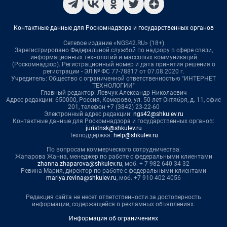
Контактные данные для Роскомнадзора и государственных органов
Сетевое издание «NGS42.RU» (18+)
Зарегистрировано Федеральной службой по надзору в сфере связи,
информационных технологий и массовых коммуникаций
(Роскомнадзор). Регистрационный номер и дата принятия решения о
регистрации - ЭЛ № ФС 77-78817 от 07.08.2020 г.
Учредитель: Общество с ограниченной ответственностью "ИНТЕРНЕТ
ТЕХНОЛОГИИ"
Главный редактор: Левчук Александр Николаевич
Адрес редакции: 650000, Россия, Кемерово, ул. 50 лет Октября, д. 11, офис
201, телефон +7 (3842) 23-22-60
Электронный адрес редакции:
ngs42@shkulev.ru
Контактные данные для Роскомнадзора и государственных органов:
juristnsk@shkulev.ru
Техподдержка:
help@shkulev.ru
По вопросам коммерческого сотрудничества:
Жапарова Жанна, менеджер по работе с федеральными клиентами
zhanna.zhaparova@shkulev.ru
, моб. + 7 982 640 34 32
Ревина Мария, директор по работе с федеральными клиентами
mariya.revina@shkulev.ru
, моб. +7 910 402 4056
Редакция сайта не несет ответственности за достоверность
информации, содержащейся в рекламных объявлениях.
Информация об ограничениях