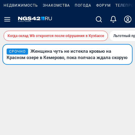
НЕДВИЖИМОСТЬ
ЗНАКОМСТВА
ПОГОДА
ФОРУМ
ТЕЛЕПРО
Когда склад Wb откроется после обрушения в Кузбассе
Льготный пр
Женщина чуть не истекла кровью на
СРОЧНО
Красном озере в Кемерово, пока полчаса ждала скорую