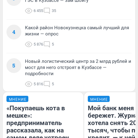
ГЭС в Кузбассе — зам Шойгу
6 455
35
Какой район Новокузнецка самый лучший для
4
жизни — опрос
5 876
5
Новый логистический центр за 2 млрд рублей и
5
мост для него отстроят в Кузбассе —
подробности
5 816
5
МНЕНИЕ
МНЕНИЕ
«Покупаешь кота в
Мой банк меня
мешке»:
бережет. Журн
предприниматель
хотела снять 20
рассказала, как на
тысяч, чтобы п
самом деле устроен
кредит, — к ней