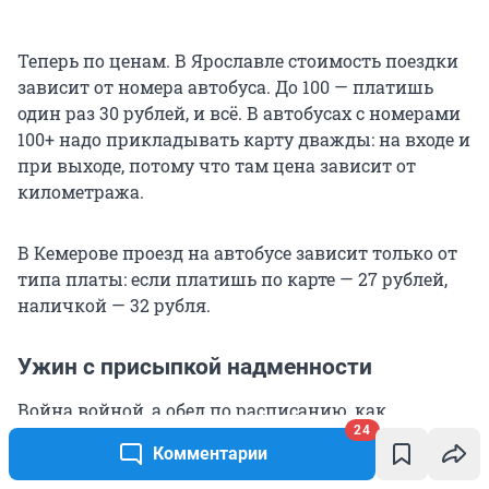
Теперь по ценам. В Ярославле стоимость поездки
зависит от номера автобуса. До 100 — платишь
один раз 30 рублей, и всё. В автобусах с номерами
100+ надо прикладывать карту дважды: на входе и
при выходе, потому что там цена зависит от
километража.
В Кемерове проезд на автобусе зависит только от
типа платы: если платишь по карте — 27 рублей,
наличкой — 32 рубля.
Ужин с присыпкой надменности
Война войной, а обед по расписанию, как
24
говорится. Я была уверена, что город встретит
Комментарии
меня разнообразием кухонь с вкуснейшими
блюдами и отличным сервисом. Почему я так