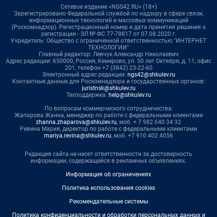
Сетевое издание «NGS42.RU» (18+)
Зарегистрировано Федеральной службой по надзору в сфере связи,
информационных технологий и массовых коммуникаций
(Роскомнадзор). Регистрационный номер и дата принятия решения о
регистрации - ЭЛ № ФС 77-78817 от 07.08.2020 г.
Учредитель: Общество с ограниченной ответственностью "ИНТЕРНЕТ
ТЕХНОЛОГИИ"
Главный редактор: Левчук Александр Николаевич
Адрес редакции: 650000, Россия, Кемерово, ул. 50 лет Октября, д. 11, офис
201, телефон +7 (3842) 23-22-60
Электронный адрес редакции:
ngs42@shkulev.ru
Контактные данные для Роскомнадзора и государственных органов:
juristnsk@shkulev.ru
Техподдержка:
help@shkulev.ru
По вопросам коммерческого сотрудничества:
Жапарова Жанна, менеджер по работе с федеральными клиентами
zhanna.zhaparova@shkulev.ru
, моб. + 7 982 640 34 32
Ревина Мария, директор по работе с федеральными клиентами
mariya.revina@shkulev.ru
, моб. +7 910 402 4056
Редакция сайта не несет ответственности за достоверность
информации, содержащейся в рекламных объявлениях.
Информация об ограничениях
Политика использования cookies
Рекомендательные системы
Политика конфиденциальности и обработки персональных данных и