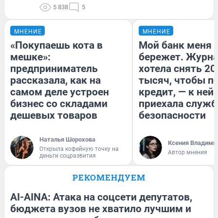
5 838
5
МНЕНИЕ
МНЕНИЕ
«Покупаешь кота в
Мой банк меня
мешке»:
бережет. Журн
предприниматель
хотела снять 20
рассказала, как на
тысяч, чтобы п
самом деле устроен
кредит, — к ней
бизнес со складами
приехала служб
дешевых товаров
безопасности
Наталья Шорохова
Ксения Владими
Открыла кофейную точку на
Автор мнения
деньги соцразвития
РЕКОМЕНДУЕМ
AI-AINA: Атака на соцсети депутатов,
бюджета вузов не хватило лучшим и