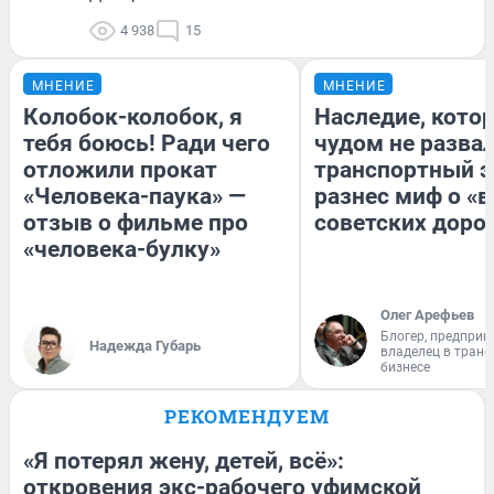
4 938
15
МНЕНИЕ
МНЕНИЕ
Колобок-колобок, я
Наследие, кото
тебя боюсь! Ради чего
чудом не разва
отложили прокат
транспортный э
«Человека-паука» —
разнес миф о «
отзыв о фильме про
советских доро
«человека-булку»
Олег Арефьев
Блогер, предприн
Надежда Губарь
владелец в тран
бизнесе
РЕКОМЕНДУЕМ
«Я потерял жену, детей, всё»:
откровения экс-рабочего уфимской