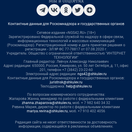
Мы в соцсетях
Контактные данные для Роскомнадзора и государственных органов
Сетевое издание «NGS42.RU» (18+)
Зарегистрировано Федеральной службой по надзору в сфере связи,
информационных технологий и массовых коммуникаций
(Роскомнадзор). Регистрационный номер и дата принятия решения о
регистрации - ЭЛ № ФС 77-78817 от 07.08.2020 г.
Учредитель: Общество с ограниченной ответственностью "ИНТЕРНЕТ
ТЕХНОЛОГИИ"
Главный редактор: Левчук Александр Николаевич
Адрес редакции: 650000, Россия, Кемерово, ул. 50 лет Октября, д. 11, офис
201, телефон +7 (3842) 23-22-60
Электронный адрес редакции:
ngs42@shkulev.ru
Контактные данные для Роскомнадзора и государственных органов:
juristnsk@shkulev.ru
Техподдержка:
help@shkulev.ru
По вопросам коммерческого сотрудничества:
Жапарова Жанна, менеджер по работе с федеральными клиентами
zhanna.zhaparova@shkulev.ru
, моб. + 7 982 640 34 32
Ревина Мария, директор по работе с федеральными клиентами
mariya.revina@shkulev.ru
, моб. +7 910 402 4056
Редакция сайта не несет ответственности за достоверность
информации, содержащейся в рекламных объявлениях.