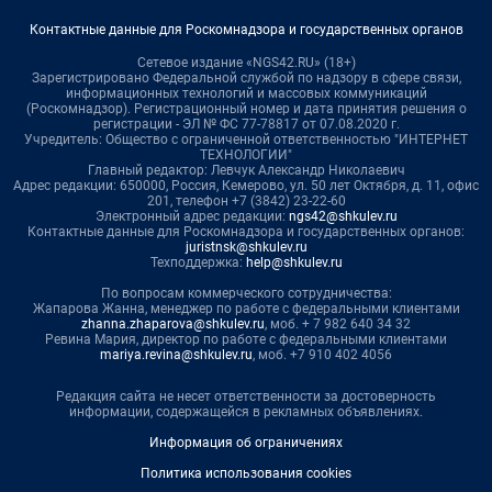
Контактные данные для Роскомнадзора и государственных органов
Сетевое издание «NGS42.RU» (18+)
Зарегистрировано Федеральной службой по надзору в сфере связи,
информационных технологий и массовых коммуникаций
(Роскомнадзор). Регистрационный номер и дата принятия решения о
регистрации - ЭЛ № ФС 77-78817 от 07.08.2020 г.
Учредитель: Общество с ограниченной ответственностью "ИНТЕРНЕТ
ТЕХНОЛОГИИ"
Главный редактор: Левчук Александр Николаевич
Адрес редакции: 650000, Россия, Кемерово, ул. 50 лет Октября, д. 11, офис
201, телефон +7 (3842) 23-22-60
Электронный адрес редакции:
ngs42@shkulev.ru
Контактные данные для Роскомнадзора и государственных органов:
juristnsk@shkulev.ru
Техподдержка:
help@shkulev.ru
По вопросам коммерческого сотрудничества:
Жапарова Жанна, менеджер по работе с федеральными клиентами
zhanna.zhaparova@shkulev.ru
, моб. + 7 982 640 34 32
Ревина Мария, директор по работе с федеральными клиентами
mariya.revina@shkulev.ru
, моб. +7 910 402 4056
Редакция сайта не несет ответственности за достоверность
информации, содержащейся в рекламных объявлениях.
Информация об ограничениях
Политика использования cookies