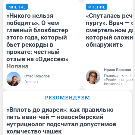
МНЕНИЕ
МНЕНИЕ
«Никого нельзя
«Спуталась речь
победить». О чем
пургу». Врач — о
главный блокбастер
смертельном ди
этого года, который
который сложн
бьет рекорды в
обнаружить
прокате: честный
отзыв на «Одиссею»
Нолана
Ирина Волкова
Главврач клиник
Стас Соколов
«Реабилитация д
Эксперт
Волковой»
РЕКОМЕНДУЕМ
«Вплоть до диареи»: как правильно
пить иван-чай — новосибирский
нутрициолог подсчитал допустимое
количество чашек