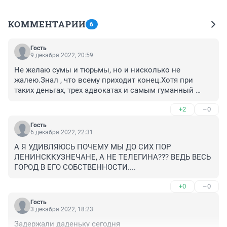
КОММЕНТАРИИ
6
Гость
9 декабря 2022, 20:59
Не желаю сумы и тюрьмы, но и нисколько не 
жалею.Знал , что всему приходит конец.Хотя при 
таких деньгах, трех адвокатах и самым гуманный 
судом конец может быть самым неожиданным. Вот 
+2
–0
если бы украл 3 тысячи, тогда-да. Получил бы как 
любой неимущий.
Гость
6 декабря 2022, 22:31
А Я УДИВЛЯЮСЬ ПОЧЕМУ МЫ ДО СИХ ПОР 
ЛЕНИНСККУЗНЕЧАНЕ, А НЕ ТЕЛЕГИНА??? ВЕДЬ ВЕСЬ 
ГОРОД В ЕГО СОБСТВЕННОСТИ....
+0
–0
Гость
3 декабря 2022, 18:23
Задержали даденьку сегодня