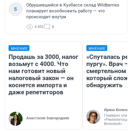
Обрушившийся в Кузбассе склад Wildberries
5
планирует возобновить работу — что
происходит внутри
4 492
8
МНЕНИЕ
МНЕНИЕ
Продашь за 3000, налог
«Спуталась реч
возьмут с 4000. Что
пургу». Врач — 
нам готовит новый
смертельном д
налоговый закон — он
который слож
коснется импорта и
обнаружить
даже репетиторов
Ирина Волкова
Главврач клини
Анастасия Завгородняя
«Реабилитация 
Волковой»