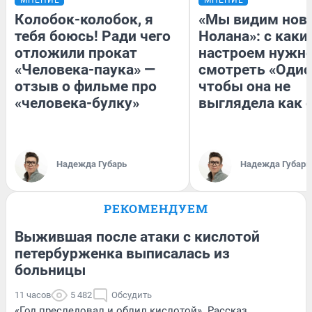
Колобок-колобок, я
«Мы видим нов
тебя боюсь! Ради чего
Нолана»: с каки
отложили прокат
настроем нужн
«Человека-паука» —
смотреть «Одис
отзыв о фильме про
чтобы она не
«человека-булку»
выглядела как 
Надежда Губарь
Надежда Губарь
РЕКОМЕНДУЕМ
Выжившая после атаки с кислотой
петербурженка выписалась из
больницы
11 часов
5 482
Обсудить
«Год преследовал и облил кислотой». Рассказ