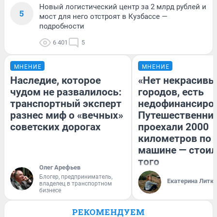
Новый логистический центр за 2 млрд рублей и
5
мост для него отстроят в Кузбассе —
подробности
6 401
5
МНЕНИЕ
МНЕНИЕ
Наследие, которое
«Нет некрасивы
чудом не развалилось:
городов, есть
транспортный эксперт
недофинансиро
разнес миф о «вечных»
Путешественни
советских дорогах
проехали 2000
километров по 
машине — стоил
того
Олег Арефьев
Блогер, предприниматель,
Екатерина Литк
владелец в транспортном
бизнесе
РЕКОМЕНДУЕМ