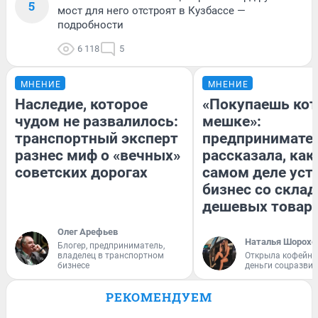
5
мост для него отстроят в Кузбассе —
подробности
6 118
5
МНЕНИЕ
МНЕНИЕ
Наследие, которое
«Покупаешь кот
чудом не развалилось:
мешке»:
транспортный эксперт
предпринимате
разнес миф о «вечных»
рассказала, как
советских дорогах
самом деле уст
бизнес со скла
дешевых товар
Олег Арефьев
Наталья Шорохо
Блогер, предприниматель,
владелец в транспортном
Открыла кофейну
бизнесе
деньги соцразви
РЕКОМЕНДУЕМ