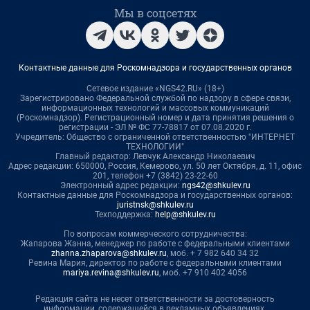
Мы в соцсетях
Контактные данные для Роскомнадзора и государственных органов
Сетевое издание «NGS42.RU» (18+)
Зарегистрировано Федеральной службой по надзору в сфере связи,
информационных технологий и массовых коммуникаций
(Роскомнадзор). Регистрационный номер и дата принятия решения о
регистрации - ЭЛ № ФС 77-78817 от 07.08.2020 г.
Учредитель: Общество с ограниченной ответственностью "ИНТЕРНЕТ
ТЕХНОЛОГИИ"
Главный редактор: Левчук Александр Николаевич
Адрес редакции: 650000, Россия, Кемерово, ул. 50 лет Октября, д. 11, офис
201, телефон +7 (3842) 23-22-60
Электронный адрес редакции:
ngs42@shkulev.ru
Контактные данные для Роскомнадзора и государственных органов:
juristnsk@shkulev.ru
Техподдержка:
help@shkulev.ru
По вопросам коммерческого сотрудничества:
Жапарова Жанна, менеджер по работе с федеральными клиентами
zhanna.zhaparova@shkulev.ru
, моб. + 7 982 640 34 32
Ревина Мария, директор по работе с федеральными клиентами
mariya.revina@shkulev.ru
, моб. +7 910 402 4056
Редакция сайта не несет ответственности за достоверность
информации, содержащейся в рекламных объявлениях.