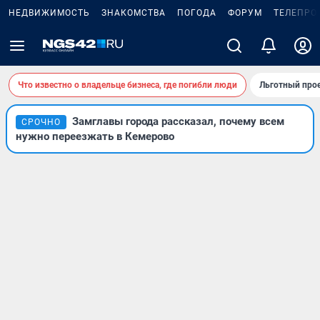
НЕДВИЖИМОСТЬ
ЗНАКОМСТВА
ПОГОДА
ФОРУМ
ТЕЛЕПРО
Что известно о владельце бизнеса, где погибли люди
Льготный прое
Замглавы города рассказал, почему всем
СРОЧНО
нужно переезжать в Кемерово