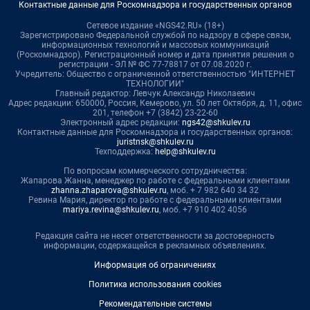
Контактные данные для Роскомнадзора и государственных органов
Сетевое издание «NGS42.RU» (18+)
Зарегистрировано Федеральной службой по надзору в сфере связи,
информационных технологий и массовых коммуникаций
(Роскомнадзор). Регистрационный номер и дата принятия решения о
регистрации - ЭЛ № ФС 77-78817 от 07.08.2020 г.
Учредитель: Общество с ограниченной ответственностью "ИНТЕРНЕТ
ТЕХНОЛОГИИ"
Главный редактор: Левчук Александр Николаевич
Адрес редакции: 650000, Россия, Кемерово, ул. 50 лет Октября, д. 11, офис
201, телефон +7 (3842) 23-22-60
Электронный адрес редакции:
ngs42@shkulev.ru
Контактные данные для Роскомнадзора и государственных органов:
juristnsk@shkulev.ru
Техподдержка:
help@shkulev.ru
По вопросам коммерческого сотрудничества:
Жапарова Жанна, менеджер по работе с федеральными клиентами
zhanna.zhaparova@shkulev.ru
, моб. + 7 982 640 34 32
Ревина Мария, директор по работе с федеральными клиентами
mariya.revina@shkulev.ru
, моб. +7 910 402 4056
Редакция сайта не несет ответственности за достоверность
информации, содержащейся в рекламных объявлениях.
Информация об ограничениях
Политика использования cookies
Рекомендательные системы