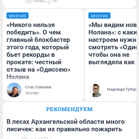
5 028
15
МНЕНИЕ
МНЕНИЕ
«Никого нельзя
«Мы видим нов
победить». О чем
Нолана»: с каки
главный блокбастер
настроем нужн
этого года, который
смотреть «Одис
бьет рекорды в
чтобы она не
прокате: честный
выглядела как 
отзыв на «Одиссею»
Нолана
Стас Соколов
Надежда Губарь
Эксперт
РЕКОМЕНДУЕМ
В лесах Архангельской области много
лисичек: как их правильно пожарить