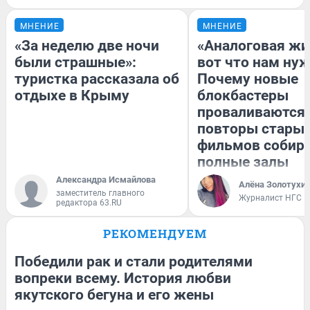
МНЕНИЕ
МНЕНИЕ
«За неделю две ночи
«Аналоговая жи
были страшные»:
вот что нам нуж
туристка рассказала об
Почему новые
отдыхе в Крыму
блокбастеры
проваливаются,
повторы стары
фильмов собир
полные залы
Александра Исмайлова
Алёна Золотухи
заместитель главного
Журналист НГС
редактора 63.RU
РЕКОМЕНДУЕМ
Победили рак и стали родителями
вопреки всему. История любви
якутского бегуна и его жены