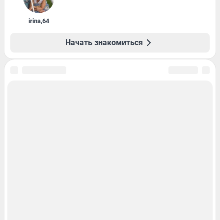
irina
,
64
Начать знакомиться