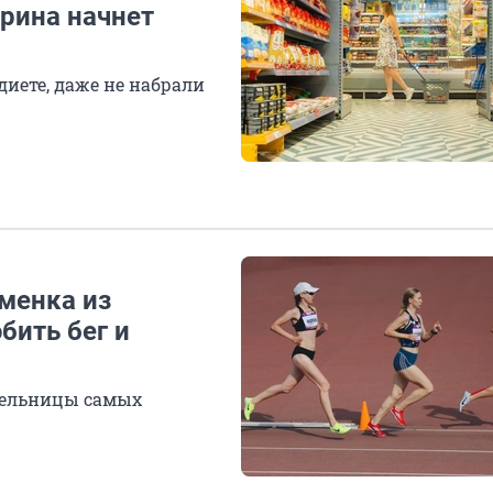
ерина начнет
иете, даже не набрали
менка из
бить бег и
тельницы самых