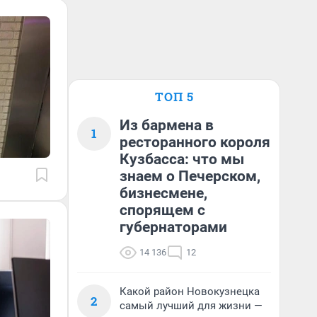
ТОП 5
Из бармена в
1
ресторанного короля
Кузбасса: что мы
знаем о Печерском,
бизнесмене,
спорящем с
губернаторами
14 136
12
Какой район Новокузнецка
2
самый лучший для жизни —