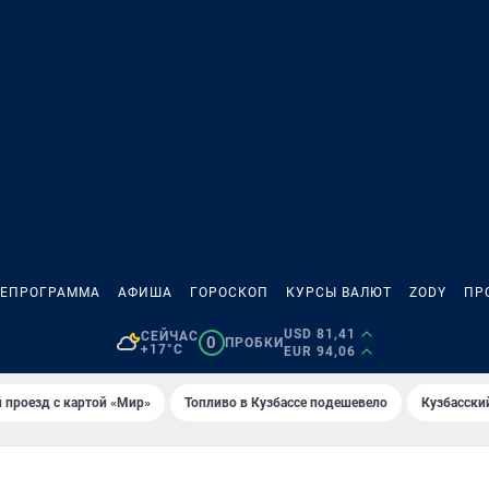
ЛЕПРОГРАММА
АФИША
ГОРОСКОП
КУРСЫ ВАЛЮТ
ZODY
ПР
USD 81,41
СЕЙЧАС
0
ПРОБКИ
+17°C
EUR 94,06
 проезд с картой «Мир»
Топливо в Кузбассе подешевело
Кузбасски