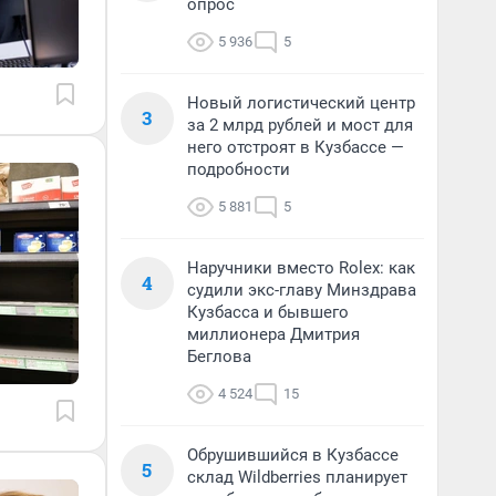
опрос
5 936
5
Новый логистический центр
3
за 2 млрд рублей и мост для
него отстроят в Кузбассе —
подробности
5 881
5
Наручники вместо Rolex: как
4
судили экс-главу Минздрава
Кузбасса и бывшего
миллионера Дмитрия
Беглова
4 524
15
Обрушившийся в Кузбассе
5
склад Wildberries планирует