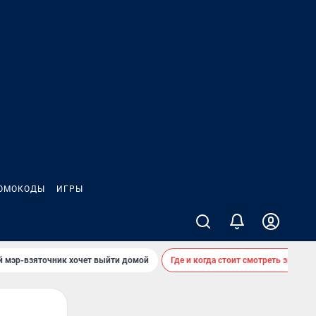
ОМОКОДЫ
ИГРЫ
й мэр-взяточник хочет выйти домой
Где и когда стоит смотреть звездоп