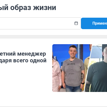
ый образ жизни
Примен
-летний менеджер
даря всего одной