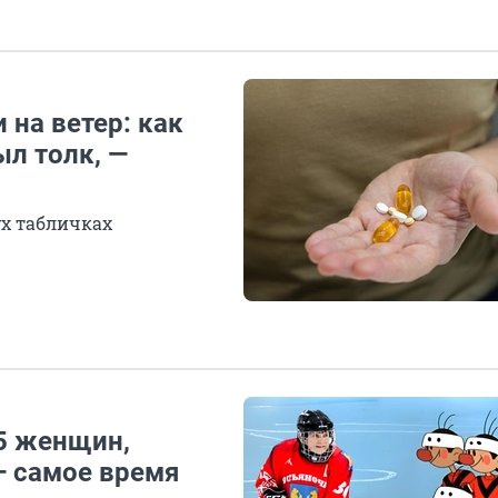
 на ветер: как
л толк, —
х табличках
 5 женщин,
— самое время