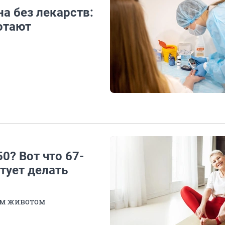
на без лекарств:
отают
0? Вот что 67-
тует делать
им животом