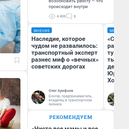
возобновить работу — что
происходит внутри
4 499
8
МНЕНИЕ
МНЕНИЕ
Наследие, которое
«Сливо
чудом не развалилось:
разоча
транспортный эксперт
турист
разнес миф о «вечных»
тысяч,
советских дорогах
день гу
Юрског
Хогвар
Олег Арефьев
Блогер, предприниматель,
Ян
владелец в транспортном
бизнесе
РЕКОМЕНДУЕМ
«Чисто все мамы и все