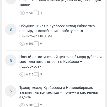
назвали самый лучший (и дешевый) район для
жизни
9 731
4
Обрушившийся в Кузбассе склад Wildberries
3
планирует возобновить работу — что
происходит внутри
6 806
9
Новый логистический центр за 2 млрд рублей и
4
мост для него отстроят в Кузбассе —
подробности
6 415
5
Трассу между Кузбассом и Новосибирском
5
закроют на три месяца — почему и как теперь
ездить
5 805
2