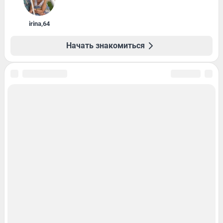
irina
,
64
Начать знакомиться