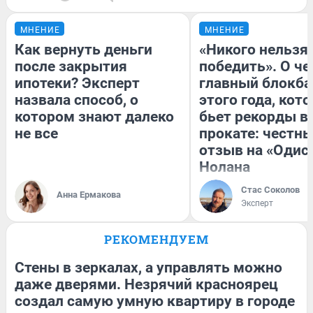
МНЕНИЕ
МНЕНИЕ
Как вернуть деньги
«Никого нельзя
после закрытия
победить». О ч
ипотеки? Эксперт
главный блокба
назвала способ, о
этого года, кот
котором знают далеко
бьет рекорды в
не все
прокате: честн
отзыв на «Одис
Нолана
Стас Соколов
Анна Ермакова
Эксперт
РЕКОМЕНДУЕМ
Стены в зеркалах, а управлять можно
даже дверями. Незрячий красноярец
создал самую умную квартиру в городе