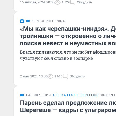
16 августа, 2024, 20:00
1 729
Обсудить
СЕМЬЯ
ИНТЕРВЬЮ
«Мы как черепашки-ниндзя». Д
тройняшки — откровенно о лич
поиске невест и неуместных в
Братья признаются, что не любят афиширова
чувствуют себя словно в зоопарке
2 мая, 2024, 13:00
1 616
Обсудить
РАЗВЛЕЧЕНИЯ
GRELKA FEST В ШЕРЕГЕШЕ
ФОТОРЕ
Парень сделал предложение л
Шерегеше — кадры с ультраром