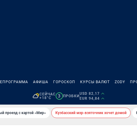
ЛЕПРОГРАММА
АФИША
ГОРОСКОП
КУРСЫ ВАЛЮТ
ZODY
ПР
USD 82,17
СЕЙЧАС
3
ПРОБКИ
+18°C
EUR 94,84
ый проезд с картой «Мир»
Кузбасский мэр-взяточник хочет домой