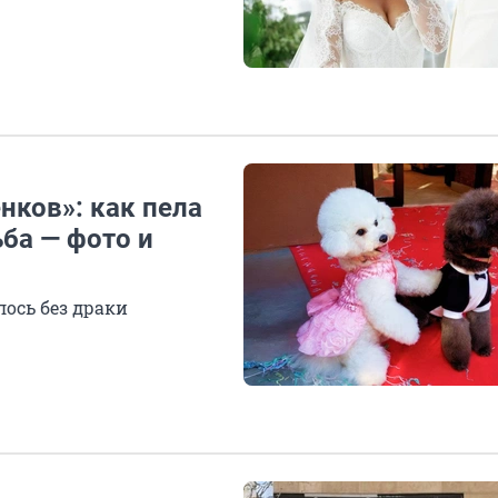
нков»: как пела
ьба — фото и
лось без драки