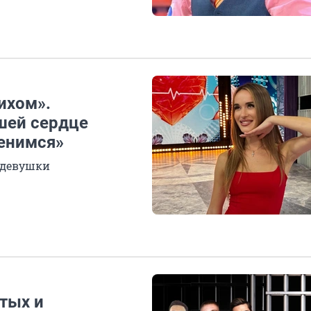
ихом».
шей сердце
енимся»
 девушки
атых и