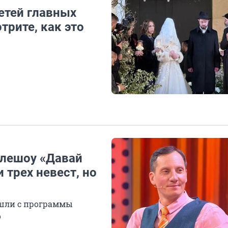
етей главных
трите, как это
елешоу «Давай
трех невест, но
ушли с программы
о