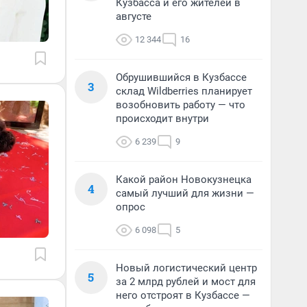
Кузбасса и его жителей в
августе
12 344
16
Обрушившийся в Кузбассе
3
склад Wildberries планирует
возобновить работу — что
происходит внутри
6 239
9
Какой район Новокузнецка
4
самый лучший для жизни —
опрос
6 098
5
Новый логистический центр
5
за 2 млрд рублей и мост для
него отстроят в Кузбассе —