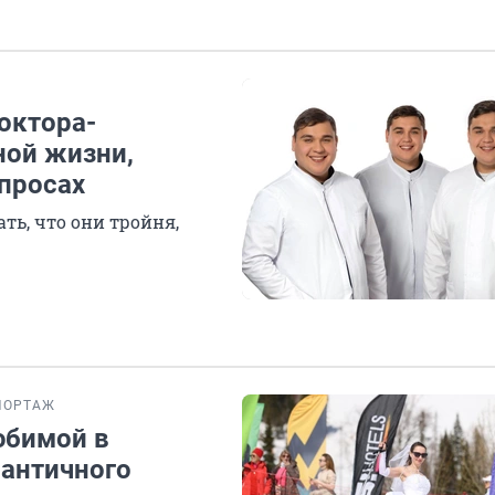
октора-
ной жизни,
опросах
ть, что они тройня,
ПОРТАЖ
юбимой в
античного