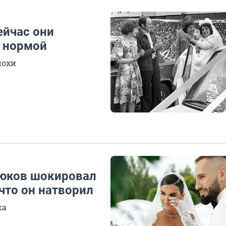
ейчас они
и нормой
похи
дюков шокировал
что он натворил
ка