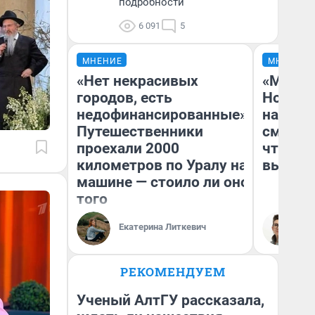
подробности
6 091
5
МНЕНИЕ
МНЕНИЕ
«Нет некрасивых
«Мы ви
городов, есть
Нолана
недофинансированные».
настро
Путешественники
смотре
проехали 2000
чтобы 
километров по Уралу на
выгляд
машине — стоило ли оно
того
Екатерина Литкевич
На
РЕКОМЕНДУЕМ
Ученый АлтГУ рассказала,