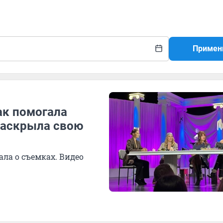
Примен
ак помогала
раскрыла свою
ла о съемках. Видео