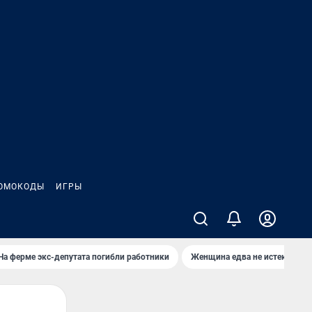
ОМОКОДЫ
ИГРЫ
На ферме экс-депутата погибли работники
Женщина едва не истекла кро