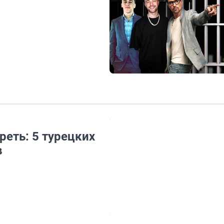
еть: 5 турецких
в