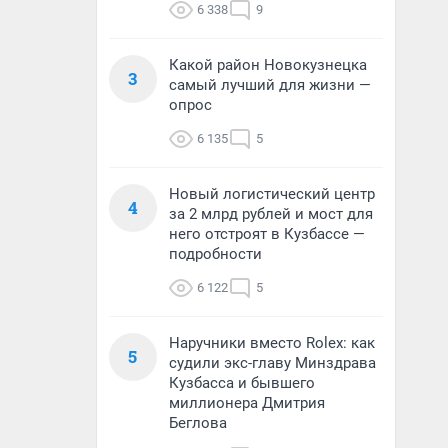
6 338
9
Какой район Новокузнецка
3
самый лучший для жизни —
опрос
6 135
5
Новый логистический центр
4
за 2 млрд рублей и мост для
него отстроят в Кузбассе —
подробности
6 122
5
Наручники вместо Rolex: как
5
судили экс-главу Минздрава
Кузбасса и бывшего
миллионера Дмитрия
Беглова