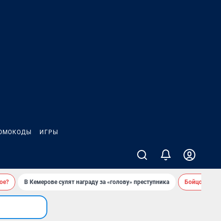
ОМОКОДЫ
ИГРЫ
ое?
В Кемерове сулят награду за «голову» преступника
Бойцовский 