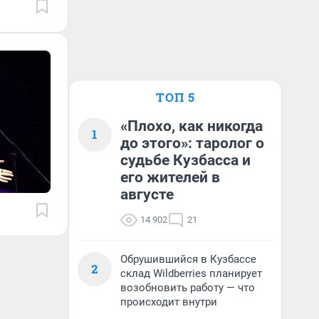
ТОП 5
«Плохо, как никогда
1
до этого»: таролог о
судьбе Кузбасса и
его жителей в
августе
14 902
21
Обрушившийся в Кузбассе
2
склад Wildberries планирует
возобновить работу — что
происходит внутри