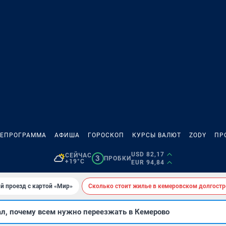
ЛЕПРОГРАММА
АФИША
ГОРОСКОП
КУРСЫ ВАЛЮТ
ZODY
ПР
USD 82,17
СЕЙЧАС
3
ПРОБКИ
+19°C
EUR 94,84
й проезд с картой «Мир»
Сколько стоит жилье в кемеровском долгостр
ал, почему всем нужно переезжать в Кемерово