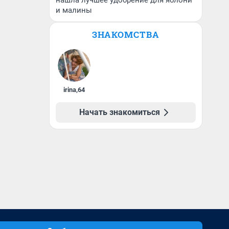
нашла лучшее удобрение для яблони
и малины
ЗНАКОМСТВА
irina
,
64
Начать знакомиться