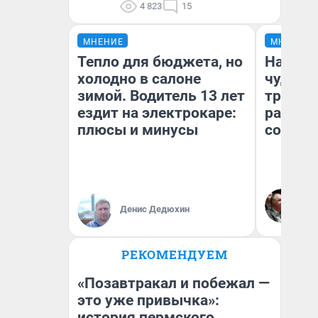
4 823
15
МНЕНИЕ
МНЕНИЕ
Тепло для бюджета, но
Наслед
холодно в салоне
чудом 
зимой. Водитель 13 лет
трансп
ездит на электрокаре:
разнес
плюсы и минусы
советс
Ол
Бл
Денис Дедюхин
вл
би
РЕКОМЕНДУЕМ
«Позавтракал и побежал —
это уже привычка»:
история пермского