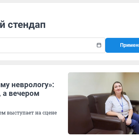
й стендап
Примен
ому неврологу»:
, а вечером
тем выступает на сцене