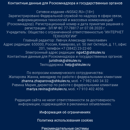
Контактные данные для Роскомнадзора и государственных органов
Сетевое издание «NGS42.RU» (18+)
Зарегистрировано Федеральной службой по надзору в сфере связи,
информационных технологий и массовых коммуникаций
(Роскомнадзор). Регистрационный номер и дата принятия решения о
регистрации - ЭЛ № ФС 77-78817 от 07.08.2020 г.
Учредитель: Общество с ограниченной ответственностью "ИНТЕРНЕТ
ТЕХНОЛОГИИ"
Главный редактор: Левчук Александр Николаевич
Адрес редакции: 650000, Россия, Кемерово, ул. 50 лет Октября, д. 11, офис
201, телефон +7 (3842) 23-22-60
Электронный адрес редакции:
ngs42@shkulev.ru
Контактные данные для Роскомнадзора и государственных органов:
juristnsk@shkulev.ru
Техподдержка:
help@shkulev.ru
По вопросам коммерческого сотрудничества:
Жапарова Жанна, менеджер по работе с федеральными клиентами
zhanna.zhaparova@shkulev.ru
, моб. + 7 982 640 34 32
Ревина Мария, директор по работе с федеральными клиентами
mariya.revina@shkulev.ru
, моб. +7 910 402 4056
Редакция сайта не несет ответственности за достоверность
информации, содержащейся в рекламных объявлениях.
Информация об ограничениях
Политика использования cookies
Рекомендательные системы