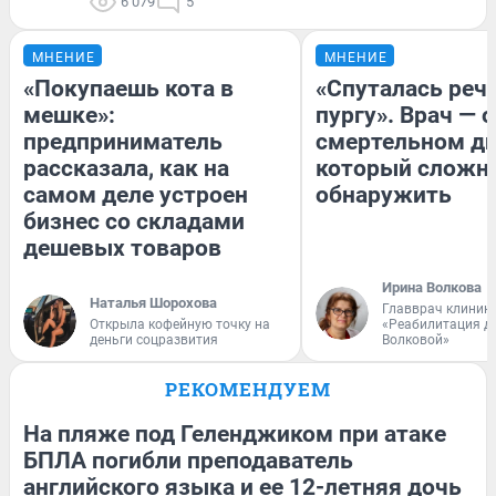
6 079
5
МНЕНИЕ
МНЕНИЕ
«Покупаешь кота в
«Спуталась речь
мешке»:
пургу». Врач — о
предприниматель
смертельном ди
рассказала, как на
который сложн
самом деле устроен
обнаружить
бизнес со складами
дешевых товаров
Ирина Волкова
Наталья Шорохова
Главврач клиник
Открыла кофейную точку на
«Реабилитация д
деньги соцразвития
Волковой»
РЕКОМЕНДУЕМ
На пляже под Геленджиком при атаке
БПЛА погибли преподаватель
английского языка и ее 12-летняя дочь