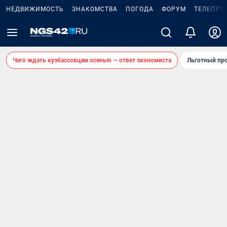
НЕДВИЖИМОСТЬ
ЗНАКОМСТВА
ПОГОДА
ФОРУМ
ТЕЛЕПРО
Чего ждать кузбассовцам осенью — ответ экономиста
Льготный про