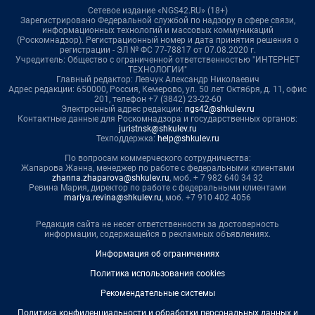
Сетевое издание «NGS42.RU» (18+)
Зарегистрировано Федеральной службой по надзору в сфере связи,
информационных технологий и массовых коммуникаций
(Роскомнадзор). Регистрационный номер и дата принятия решения о
регистрации - ЭЛ № ФС 77-78817 от 07.08.2020 г.
Учредитель: Общество с ограниченной ответственностью "ИНТЕРНЕТ
ТЕХНОЛОГИИ"
Главный редактор: Левчук Александр Николаевич
Адрес редакции: 650000, Россия, Кемерово, ул. 50 лет Октября, д. 11, офис
201, телефон +7 (3842) 23-22-60
Электронный адрес редакции:
ngs42@shkulev.ru
Контактные данные для Роскомнадзора и государственных органов:
juristnsk@shkulev.ru
Техподдержка:
help@shkulev.ru
По вопросам коммерческого сотрудничества:
Жапарова Жанна, менеджер по работе с федеральными клиентами
zhanna.zhaparova@shkulev.ru
, моб. + 7 982 640 34 32
Ревина Мария, директор по работе с федеральными клиентами
mariya.revina@shkulev.ru
, моб. +7 910 402 4056
Редакция сайта не несет ответственности за достоверность
информации, содержащейся в рекламных объявлениях.
Информация об ограничениях
Политика использования cookies
Рекомендательные системы
Политика конфиденциальности и обработки персональных данных и