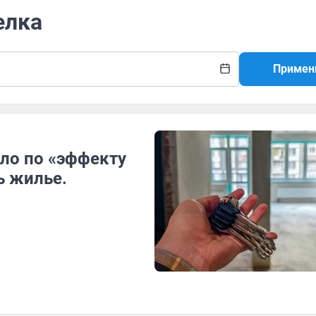
елка
Примен
ло по «эффекту
ь жилье.