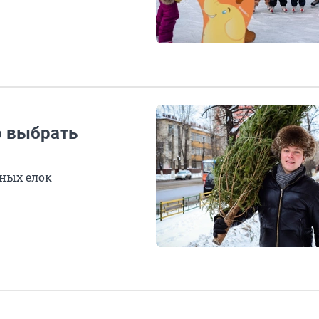
о выбрать
ных елок