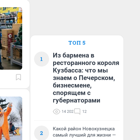
ТОП 5
Из бармена в
1
ресторанного короля
Кузбасса: что мы
знаем о Печерском,
бизнесмене,
спорящем с
губернаторами
14 202
12
Какой район Новокузнецка
2
самый лучший для жизни —