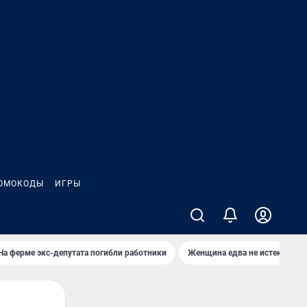
ОМОКОДЫ
ИГРЫ
На ферме экс-депутата погибли работники
Женщина едва не истекла кро