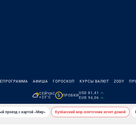
ЛЕПРОГРАММА
АФИША
ГОРОСКОП
КУРСЫ ВАЛЮТ
ZODY
ПР
USD 81,41
СЕЙЧАС
5
ПРОБКИ
+23°C
EUR 94,06
ый проезд с картой «Мир»
Кузбасский мэр-взяточник хочет домой