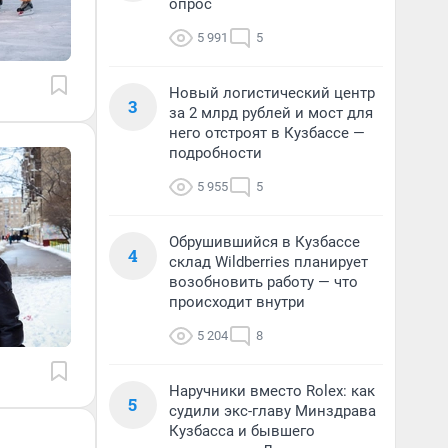
опрос
5 991
5
Новый логистический центр
3
за 2 млрд рублей и мост для
него отстроят в Кузбассе —
подробности
5 955
5
Обрушившийся в Кузбассе
4
склад Wildberries планирует
возобновить работу — что
происходит внутри
5 204
8
Наручники вместо Rolex: как
5
судили экс-главу Минздрава
Кузбасса и бывшего