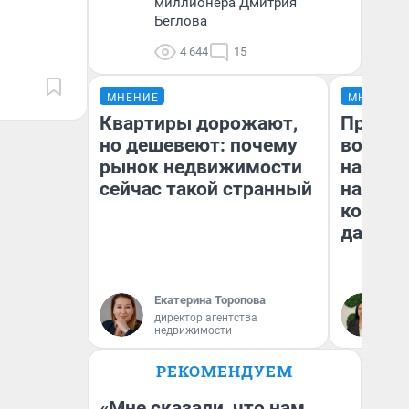
миллионера Дмитрия
Беглова
4 644
15
МНЕНИЕ
МНЕНИЕ
Квартиры дорожают,
Продаш
но дешевеют: почему
возьмут
рынок недвижимости
нам го
сейчас такой странный
налого
коснет
даже р
Екатерина Торопова
Ан
директор агентства
недвижимости
РЕКОМЕНДУЕМ
«Мне сказали, что нам