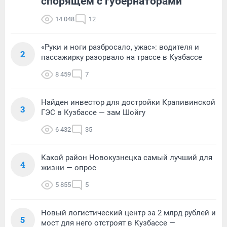
спорящем с губернаторами
14 048
12
«Руки и ноги разбросало, ужас»: водителя и
2
пассажирку разорвало на трассе в Кузбассе
8 459
7
Найден инвестор для достройки Крапивинской
3
ГЭС в Кузбассе — зам Шойгу
6 432
35
Какой район Новокузнецка самый лучший для
4
жизни — опрос
5 855
5
Новый логистический центр за 2 млрд рублей и
5
мост для него отстроят в Кузбассе —