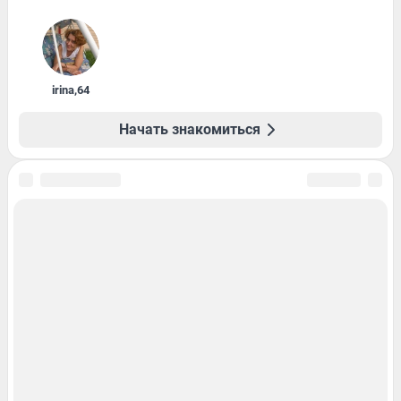
irina
,
64
Начать знакомиться