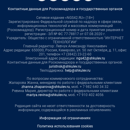
Контактные данные для Роскомнадзора и государственных органов
Сетевое издание «NGS42.RU» (18+)
Зарегистрировано Федеральной службой по надзору в сфере связи,
информационных технологий и массовых коммуникаций
(Роскомнадзор). Регистрационный номер и дата принятия решения о
регистрации - ЭЛ № ФС 77-78817 от 07.08.2020 г.
Учредитель: Общество с ограниченной ответственностью "ИНТЕРНЕТ
ТЕХНОЛОГИИ"
Главный редактор: Левчук Александр Николаевич
Адрес редакции: 650000, Россия, Кемерово, ул. 50 лет Октября, д. 11, офис
201, телефон +7 (3842) 23-22-60
Электронный адрес редакции:
ngs42@shkulev.ru
Контактные данные для Роскомнадзора и государственных органов:
juristnsk@shkulev.ru
Техподдержка:
help@shkulev.ru
По вопросам коммерческого сотрудничества:
Жапарова Жанна, менеджер по работе с федеральными клиентами
zhanna.zhaparova@shkulev.ru
, моб. + 7 982 640 34 32
Ревина Мария, директор по работе с федеральными клиентами
mariya.revina@shkulev.ru
, моб. +7 910 402 4056
Редакция сайта не несет ответственности за достоверность
информации, содержащейся в рекламных объявлениях.
Информация об ограничениях
Политика использования cookies