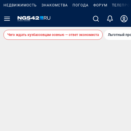
НЕДВИЖИМОСТЬ
ЗНАКОМСТВА
ПОГОДА
ФОРУМ
ТЕЛЕПРО
Чего ждать кузбассовцам осенью — ответ экономиста
Льготный про