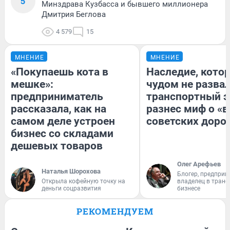
5
Минздрава Кузбасса и бывшего миллионера
Дмитрия Беглова
4 579
15
МНЕНИЕ
МНЕНИЕ
«Покупаешь кота в
Наследие, кото
мешке»:
чудом не разва
предприниматель
транспортный э
рассказала, как на
разнес миф о «
самом деле устроен
советских доро
бизнес со складами
дешевых товаров
Олег Арефьев
Наталья Шорохова
Блогер, предприн
Открыла кофейную точку на
владелец в тран
деньги соцразвития
бизнесе
РЕКОМЕНДУЕМ