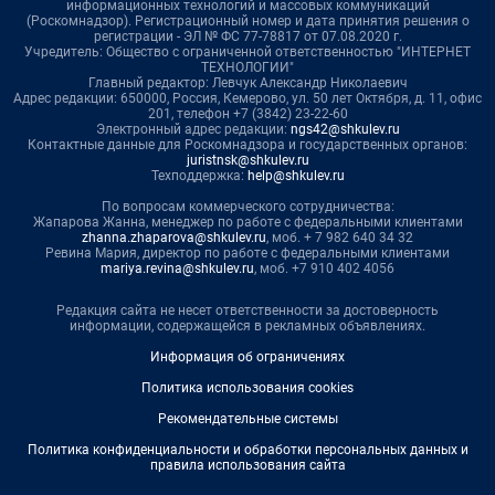
информационных технологий и массовых коммуникаций
(Роскомнадзор). Регистрационный номер и дата принятия решения о
регистрации - ЭЛ № ФС 77-78817 от 07.08.2020 г.
Учредитель: Общество с ограниченной ответственностью "ИНТЕРНЕТ
ТЕХНОЛОГИИ"
Главный редактор: Левчук Александр Николаевич
Адрес редакции: 650000, Россия, Кемерово, ул. 50 лет Октября, д. 11, офис
201, телефон +7 (3842) 23-22-60
Электронный адрес редакции:
ngs42@shkulev.ru
Контактные данные для Роскомнадзора и государственных органов:
juristnsk@shkulev.ru
Техподдержка:
help@shkulev.ru
По вопросам коммерческого сотрудничества:
Жапарова Жанна, менеджер по работе с федеральными клиентами
zhanna.zhaparova@shkulev.ru
, моб. + 7 982 640 34 32
Ревина Мария, директор по работе с федеральными клиентами
mariya.revina@shkulev.ru
, моб. +7 910 402 4056
Редакция сайта не несет ответственности за достоверность
информации, содержащейся в рекламных объявлениях.
Информация об ограничениях
Политика использования cookies
Рекомендательные системы
Политика конфиденциальности и обработки персональных данных и
правила использования сайта