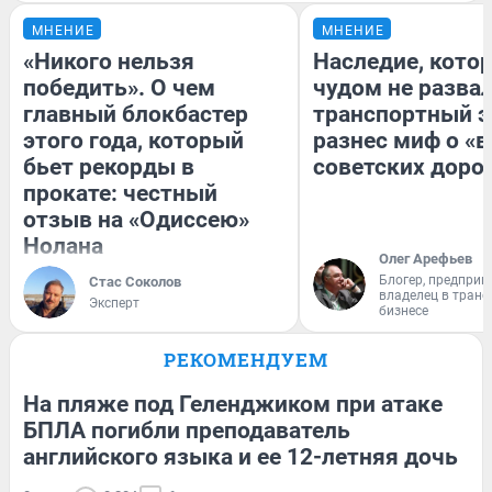
МНЕНИЕ
МНЕНИЕ
«Никого нельзя
Наследие, кото
победить». О чем
чудом не разва
главный блокбастер
транспортный э
этого года, который
разнес миф о «
бьет рекорды в
советских доро
прокате: честный
отзыв на «Одиссею»
Нолана
Олег Арефьев
Блогер, предприн
Стас Соколов
владелец в тран
Эксперт
бизнесе
РЕКОМЕНДУЕМ
На пляже под Геленджиком при атаке
БПЛА погибли преподаватель
английского языка и ее 12-летняя дочь