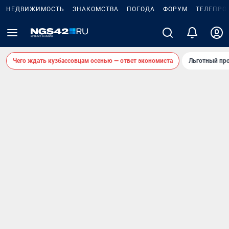
НЕДВИЖИМОСТЬ
ЗНАКОМСТВА
ПОГОДА
ФОРУМ
ТЕЛЕПРО
Чего ждать кузбассовцам осенью — ответ экономиста
Льготный про