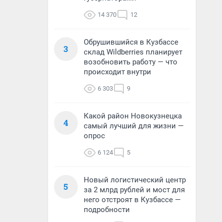
14 370
12
Обрушившийся в Кузбассе
3
склад Wildberries планирует
возобновить работу — что
происходит внутри
6 303
9
Какой район Новокузнецка
4
самый лучший для жизни —
опрос
6 124
5
Новый логистический центр
5
за 2 млрд рублей и мост для
него отстроят в Кузбассе —
подробности