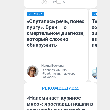
6 112
5
МНЕНИЕ
МНЕНИЕ
«Спуталась речь, понес
Тепло 
пургу». Врач — о
холодн
смертельном диагнозе,
зимой.
который сложно
ездит н
обнаружить
плюсы 
Ирина Волкова
Главврач клиники
Д
«Реабилитация доктора
Волковой»
РЕКОМЕНДУЕМ
«Напоминает куриное
мясо»: ярославцы нашли в
лесу необычный гриб —