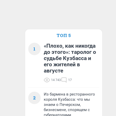
ТОП 5
«Плохо, как никогда
1
до этого»: таролог о
судьбе Кузбасса и
его жителей в
августе
14 743
17
Из бармена в ресторанного
2
короля Кузбасса: что мы
знаем о Печерском,
бизнесмене, спорящем с
губернаторами