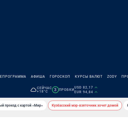
ЛЕПРОГРАММА
АФИША
ГОРОСКОП
КУРСЫ ВАЛЮТ
ZODY
ПР
USD 82,17
СЕЙЧАС
3
ПРОБКИ
+18°C
EUR 94,84
ый проезд с картой «Мир»
Кузбасский мэр-взяточник хочет домой