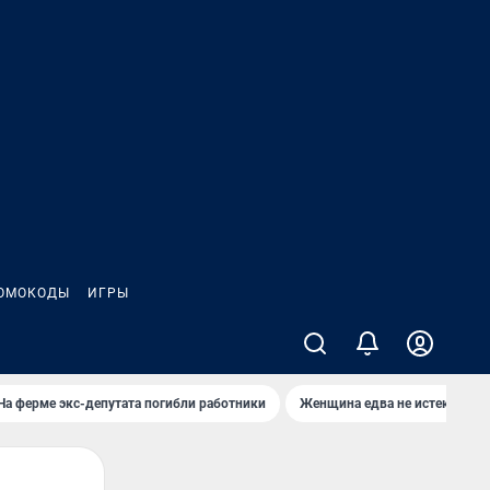
ОМОКОДЫ
ИГРЫ
На ферме экс-депутата погибли работники
Женщина едва не истекла кро