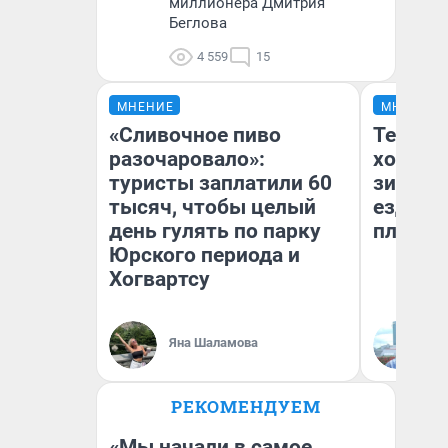
миллионера Дмитрия
Беглова
4 559
15
МНЕНИЕ
МНЕНИЕ
«Сливочное пиво
Тепло 
разочаровало»:
холодн
туристы заплатили 60
зимой.
тысяч, чтобы целый
ездит н
день гулять по парку
плюсы 
Юрского периода и
Хогвартсу
Яна Шаламова
Д
РЕКОМЕНДУЕМ
«Мы начали в самое