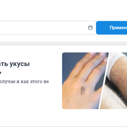
Примен
ать укусы
ь
лучае и как этого не