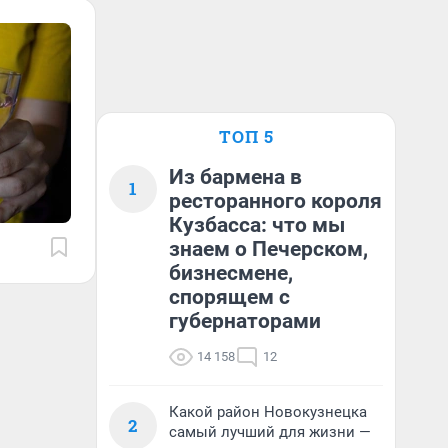
ТОП 5
Из бармена в
1
ресторанного короля
Кузбасса: что мы
знаем о Печерском,
бизнесмене,
спорящем с
губернаторами
14 158
12
Какой район Новокузнецка
2
самый лучший для жизни —