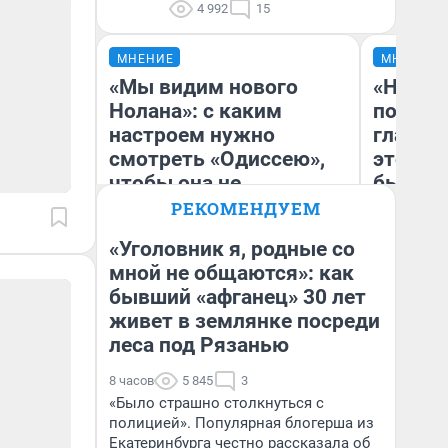
4 992
15
МНЕНИЕ
МНЕНИЕ
«Мы видим нового
«Никог
Нолана»: с каким
победи
настроем нужно
главны
смотреть «Одиссею»,
этого г
чтобы она не
бьет р
выглядела как фиаско
прокат
РЕКОМЕНДУЕМ
отзыв 
«Уголовник я, родные со
Нолана
мной не общаются»: как
Ст
бывший «афганец» 30 лет
Надежда Губарь
Эк
живет в землянке посреди
леса под Рязанью
8 часов
5 845
3
«Было страшно столкнуться с
полицией». Популярная блогерша из
Екатеринбурга честно рассказала об