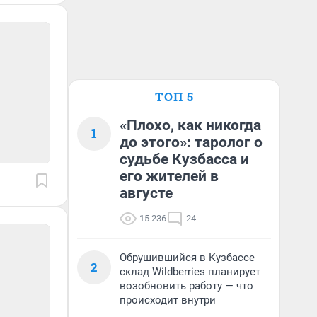
ТОП 5
«Плохо, как никогда
1
до этого»: таролог о
судьбе Кузбасса и
его жителей в
августе
15 236
24
Обрушившийся в Кузбассе
2
склад Wildberries планирует
возобновить работу — что
происходит внутри