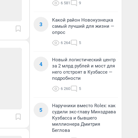
6 581
9
Какой район Новокузнецка
3
самый лучший для жизни —
опрос
6 264
5
Новый логистический центр
4
за 2 млрд рублей и мост для
него отстроят в Кузбассе —
подробности
6 260
5
Наручники вместо Rolex: как
5
судили экс-главу Минздрава
Кузбасса и бывшего
миллионера Дмитрия
Беглова