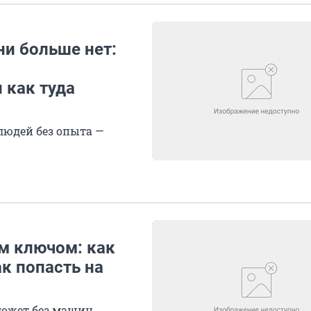
ни больше нет:
 как туда
людей без опыта —
м ключом: как
ак попасть на
 может без машин