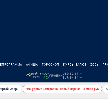
ЛЕПРОГРАММА
АФИША
ГОРОСКОП
КУРСЫ ВАЛЮТ
ZODY
ПР
USD 82,17
СЕЙЧАС
2
ПРОБКИ
+22°C
EUR 94,84
картой «Мир»
Чем удивит кемеровчан новый Парк за 1,3 млрд руб
О