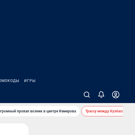
ОМОКОДЫ
ИГРЫ
громный провал возник в центре Кемерова
Трассу между Кузбассом и 