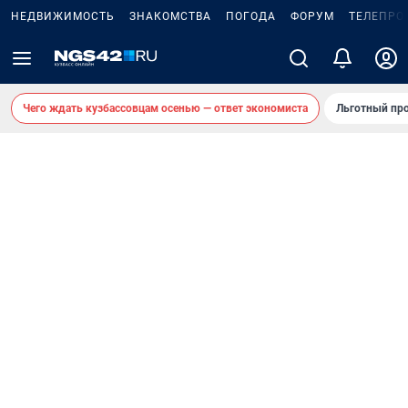
НЕДВИЖИМОСТЬ
ЗНАКОМСТВА
ПОГОДА
ФОРУМ
ТЕЛЕПРО
Чего ждать кузбассовцам осенью — ответ экономиста
Льготный про