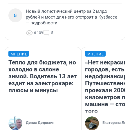
Новый логистический центр за 2 млрд
5
рублей и мост для него отстроят в Кузбассе
— подробности
6 109
5
МНЕНИЕ
МНЕНИЕ
Тепло для бюджета, но
«Нет некрасив
холодно в салоне
городов, есть
зимой. Водитель 13 лет
недофинансиро
ездит на электрокаре:
Путешественн
плюсы и минусы
проехали 2000
километров по 
машине — стои
того
Денис Дедюхин
Екатерина Лит