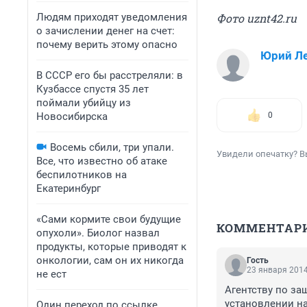
Людям приходят уведомления
Фото uznt42.ru
о зачислении денег на счет:
почему верить этому опасно
Юрий Л
В СССР его бы расстреляли: в
Кузбассе спустя 35 лет
поймали убийцу из
Новосибирска
0
Восемь сбили, три упали.
Увидели опечатку? В
Все, что известно об атаке
беспилотников на
Екатеринбург
«Сами кормите свои будущие
КОММЕНТАР
опухоли». Биолог назвал
продукты, которые приводят к
онкологии, сам он их никогда
Гость
23 января 2014
не ест
Агентству по за
установлении на
Один переход по ссылке