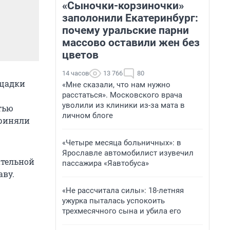
«Сыночки-корзиночки»
заполонили Екатеринбург:
почему уральские парни
массово оставили жен без
цветов
14 часов
13 766
80
ощадки
«Мне сказали, что нам нужно
расстаться». Московского врача
уволили из клиники из-за мата в
тью
личном блоге
приняли
«Четыре месяца больничных»: в
Ярославле автомобилист изувечил
ательной
пассажира «Яавтобуса»
аву.
«Не рассчитала силы»: 18-летняя
ужурка пыталась успокоить
трехмесячного сына и убила его