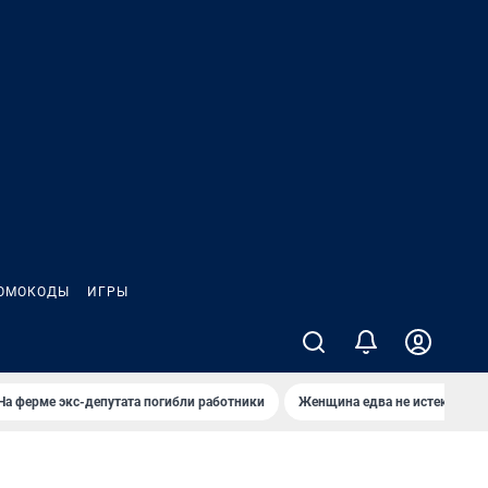
ОМОКОДЫ
ИГРЫ
На ферме экс-депутата погибли работники
Женщина едва не истекла кро