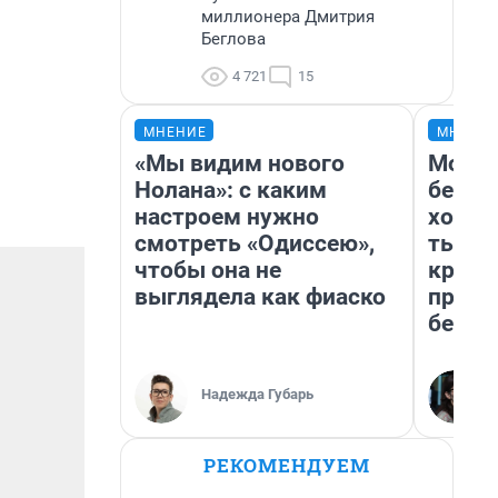
миллионера Дмитрия
Беглова
4 721
15
МНЕНИЕ
МНЕНИ
«Мы видим нового
Мой б
Нолана»: с каким
береж
настроем нужно
хотел
смотреть «Одиссею»,
тысяч
чтобы она не
креди
выглядела как фиаско
приех
безоп
Надежда Губарь
РЕКОМЕНДУЕМ