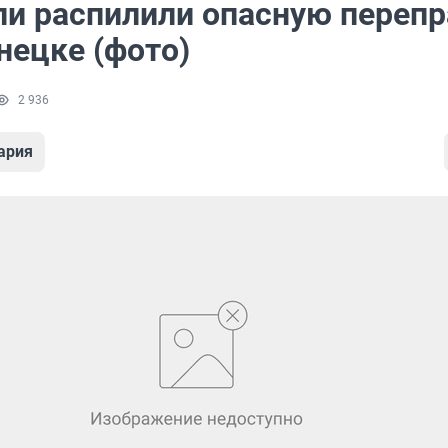
ли распилили опасную перепр
нецке (фото)
2 936
ария