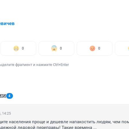
евичев
0
0
0
ыделите фрагмент и нажмите Ctrl+Enter
ИИ
4
, 14:25
щите населения проще и дешевле напакостить людям, чем пом
дежной ледовой переправы! Такие времена ...