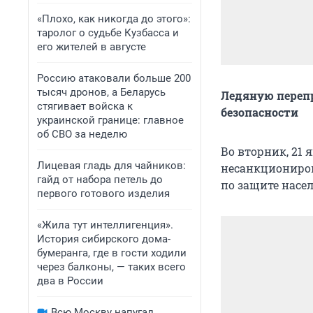
«Плохо, как никогда до этого»:
таролог о судьбе Кузбасса и
его жителей в августе
Россию атаковали больше 200
тысяч дронов, а Беларусь
Ледяную перепр
стягивает войска к
безопасности
украинской границе: главное
об СВО за неделю
Во вторник, 21 
Лицевая гладь для чайников:
несанкциониров
гайд от набора петель до
по защите насел
первого готового изделия
«Жила тут интеллигенция».
История сибирского дома-
бумеранга, где в гости ходили
через балконы, — таких всего
два в России
Всю Москву напугал