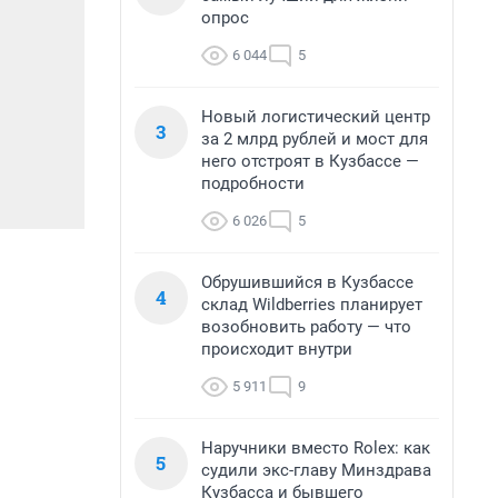
опрос
6 044
5
Новый логистический центр
3
за 2 млрд рублей и мост для
него отстроят в Кузбассе —
подробности
6 026
5
Обрушившийся в Кузбассе
4
склад Wildberries планирует
возобновить работу — что
происходит внутри
5 911
9
Наручники вместо Rolex: как
5
судили экс-главу Минздрава
Кузбасса и бывшего