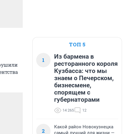
ТОП 5
Из бармена в
1
ресторанного короля
зрушили
Кузбасса: что мы
ентства
знаем о Печерском,
бизнесмене,
спорящем с
губернаторами
14 265
12
Какой район Новокузнецка
2
самый лучший для жизни —