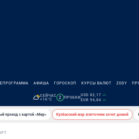
ЛЕПРОГРАММА
АФИША
ГОРОСКОП
КУРСЫ ВАЛЮТ
ZODY
ПР
USD 82,17
СЕЙЧАС
2
ПРОБКИ
+16°C
EUR 94,84
ый проезд с картой «Мир»
Кузбасский мэр-взяточник хочет домой
ОРТ