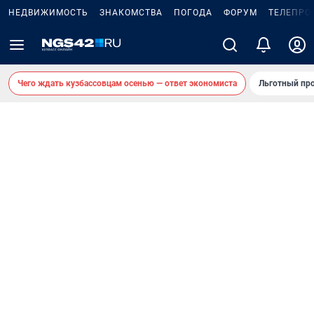
НЕДВИЖИМОСТЬ
ЗНАКОМСТВА
ПОГОДА
ФОРУМ
ТЕЛЕПРО
Чего ждать кузбассовцам осенью — ответ экономиста
Льготный про