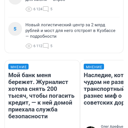
6 124
5
Новый логистический центр за 2 млрд
5
рублей и мост для него отстроят в Кузбассе
— подробности
6 112
5
МНЕНИЕ
МНЕНИЕ
Мой банк меня
Наследие, кото
бережет. Журналист
чудом не разва
хотела снять 200
транспортный 
тысяч, чтобы погасить
разнес миф о 
кредит, — к ней домой
советских доро
приехала служба
безопасности
Олег Арефьев