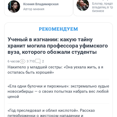
Блогер, предпри
Ксения Владимирская
владелец в тра
Автор мнения
бизнесе
РЕКОМЕНДУЕМ
Ученый в изгнании: какую тайну
хранит могила профессора уфимского
вуза, которого обожали студенты
6 часов
3 710
2
Накипело у младшей сестры: «Она уехала жить, а я
осталась быть хорошей»
«Ела одни булочки и пирожные»: экстремально худые
новосибирцы — о своих попытках набрать вес любой
ценой
«Год преследовал и облил кислотой». Рассказ
петербурженки о жестоком нападении и