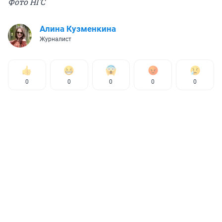
Фото НГС
Алина Кузменкина
Журналист
0
0
0
0
0