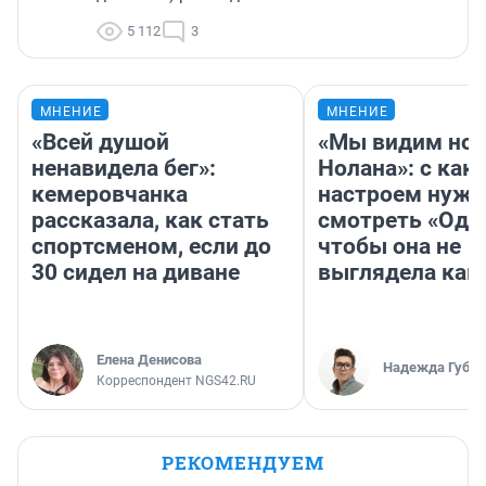
5 112
3
МНЕНИЕ
МНЕНИЕ
«Всей душой
«Мы видим нов
ненавидела бег»:
Нолана»: с как
кемеровчанка
настроем нужн
рассказала, как стать
смотреть «Оди
спортсменом, если до
чтобы она не
30 сидел на диване
выглядела как
Елена Денисова
Надежда Губар
Корреспондент NGS42.RU
РЕКОМЕНДУЕМ