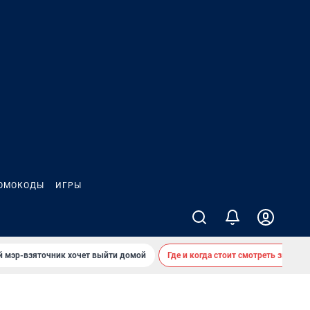
ОМОКОДЫ
ИГРЫ
й мэр-взяточник хочет выйти домой
Где и когда стоит смотреть звездоп