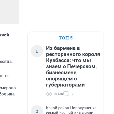
жной
ТОП 5
Из бармена в
1
ресторанного короля
Кузбасса: что мы
есяца.
знаем о Печерском,
бизнесмене,
день
спорящем с
губернаторами
емерово
 больше,
14 136
12
Какой район Новокузнецка
2
самый лучший для жизни —