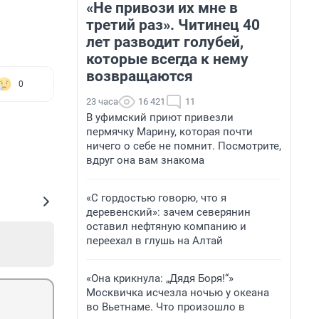
«Не привози их мне в
третий раз». Читинец 40
лет разводит голубей,
которые всегда к нему
возвращаются
0
23 часа
16 421
11
В уфимский приют привезли
пермячку Марину, которая почти
ничего о себе не помнит. Посмотрите,
вдруг она вам знакома
«С гордостью говорю, что я
деревенский»: зачем северянин
оставил нефтяную компанию и
переехал в глушь на Алтай
«Она крикнула: „Дядя Боря!“»
Москвичка исчезла ночью у океана
во Вьетнаме. Что произошло в