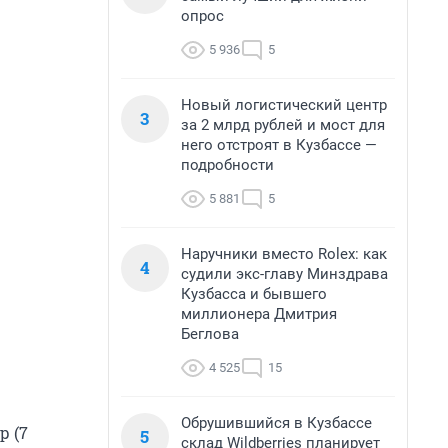
опрос
5 936
5
Новый логистический центр
3
за 2 млрд рублей и мост для
него отстроят в Кузбассе —
подробности
5 881
5
Наручники вместо Rolex: как
4
судили экс-главу Минздрава
Кузбасса и бывшего
миллионера Дмитрия
Беглова
4 525
15
Обрушившийся в Кузбассе
р (7
5
склад Wildberries планирует