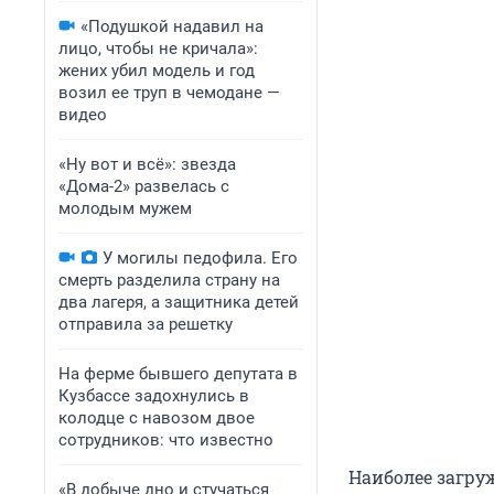
«Подушкой надавил на
лицо, чтобы не кричала»:
жених убил модель и год
возил ее труп в чемодане —
видео
«Ну вот и всё»: звезда
«Дома-2» развелась с
молодым мужем
У могилы педофила. Его
смерть разделила страну на
два лагеря, а защитника детей
отправила за решетку
На ферме бывшего депутата в
Кузбассе задохнулись в
колодце с навозом двое
сотрудников: что известно
Наиболее загру
«В добыче дно и стучаться