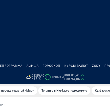
ЛЕПРОГРАММА
АФИША
ГОРОСКОП
КУРСЫ ВАЛЮТ
ZODY
ПР
USD 81,41
СЕЙЧАС
0
ПРОБКИ
+17°C
EUR 94,06
 проезд с картой «Мир»
Топливо в Кузбассе подешевело
Кузбасски
ОРТ