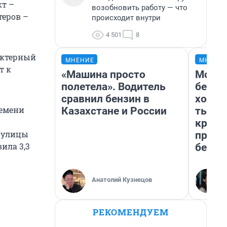
кт –
возобновить работу — что
теров –
происходит внутри
4 501
8
актерный
МНЕНИЕ
МНЕНИ
т к
«Машина просто
Мой б
полетела». Водитель
береж
сравнил бензин в
хотел
ремени
Казахстане и России
тысяч
креди
т улицы
приех
ила 3,3
безоп
Анатолий Кузнецов
РЕКОМЕНДУЕМ