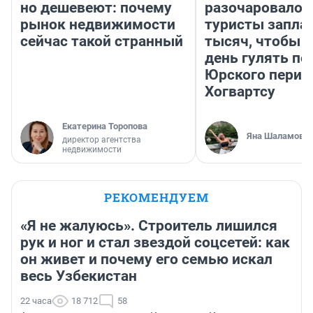
но дешевеют: почему
разочаровало»
рынок недвижимости
туристы запла
сейчас такой странный
тысяч, чтобы 
день гулять по
Юрского перио
Хогвартсу
Екатерина Торопова
Яна Шаламова
директор агентства
недвижимости
РЕКОМЕНДУЕМ
«Я не жалуюсь». Строитель лишился
рук и ног и стал звездой соцсетей: как
он живет и почему его семью искал
весь Узбекистан
22 часа
18 712
58