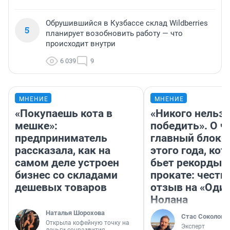
Обрушившийся в Кузбассе склад Wildberries
5
планирует возобновить работу — что
происходит внутри
6 039
9
МНЕНИЕ
МНЕНИЕ
«Покупаешь кота в
«Никого нельз
мешке»:
победить». О ч
предприниматель
главный блокб
рассказала, как на
этого года, ко
самом деле устроен
бьет рекорды 
бизнес со складами
прокате: честн
дешевых товаров
отзыв на «Оди
Нолана
Наталья Шорохова
Стас Соколов
Открыла кофейную точку на
Эксперт
деньги соцразвития