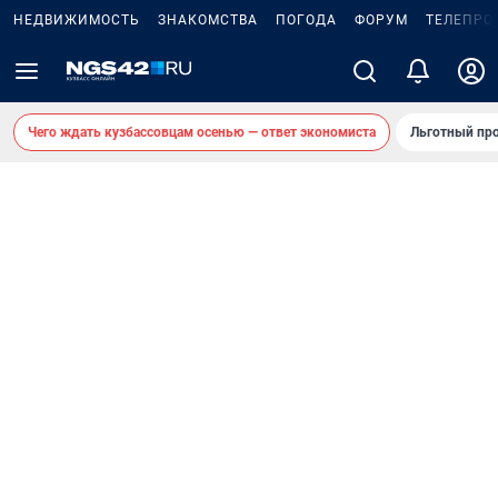
НЕДВИЖИМОСТЬ
ЗНАКОМСТВА
ПОГОДА
ФОРУМ
ТЕЛЕПРО
Чего ждать кузбассовцам осенью — ответ экономиста
Льготный про