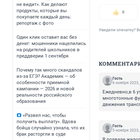
не видит». Как делают
продукты, которые вы
0
покупаете каждый день:
репортаж с фото
Увидели опечатку? В
Один клик оставит вас без
денег: мошенники нацелились
на родителей школьников в
преддверии 1 сентября
КОММЕНТАР
Почему так много скандалов
из-за ЕГЭ? Академик — об
Гость
особенности приемной
6 ноября 2023,
кампании — 2026 и новой
Ежедневно,в 6 у
реальности российского
многотонные фур
образования
движения трансп
коррумпированна
«Развел нас, чтобы
Г.здесь у чинов
получить выплату». Вдова
Гость
бойца случайно узнала, что их
5 ноября 2023,
брак расторгли в суде
В подвале жилог