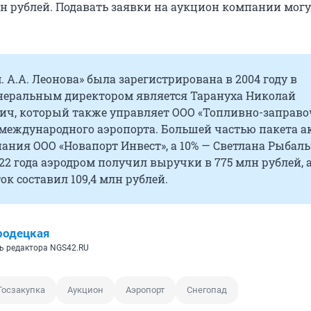
н рублей. Подавать заявки на аукцион компании могут
 А.А. Леонова» была зарегистрирована в 2004 году в
енеральным директором является Тарануха Николай
ич, который также управляет ООО «Топливно-заправ
международного аэропорта. Большей частью пакета а
ания ООО «Новапорт Инвест», а 10% — Светлана Рыбаль
22 года аэродром получил выручки в 775 млн рублей, 
к составил 109,4 млн рублей.
родецкая
ь редактора NGS42.RU
Госзакупка
Аукцион
Аэропорт
Снегопад