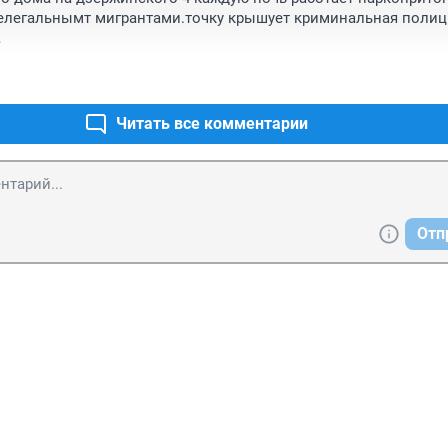
нелегальнымт мигрантами.точку крышует криминальная полиц
.
Читать все комментарии
Отп