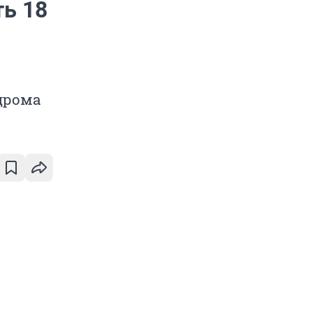
ть 18
одрома