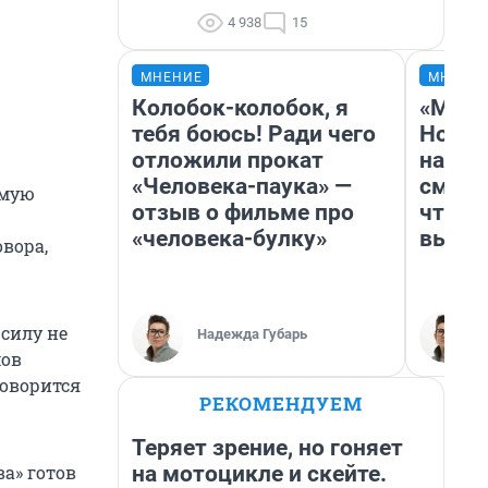
4 938
15
МНЕНИЕ
МНЕНИ
Колобок-колобок, я
«Мы в
тебя боюсь! Ради чего
Нолан
отложили прокат
настр
«Человека-паука» —
смотр
имую
отзыв о фильме про
чтобы
«человека-булку»
выгля
вора,
силу не
Надежда Губарь
мов
говорится
РЕКОМЕНДУЕМ
Теряет зрение, но гоняет
на мотоцикле и скейте.
а» готов