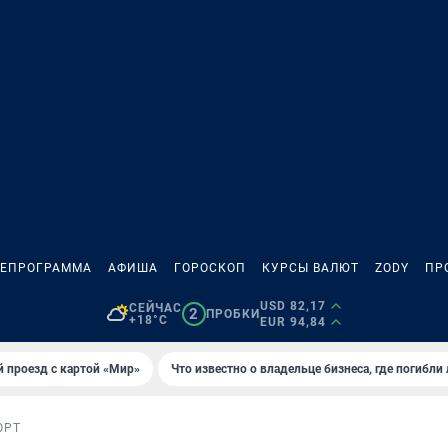
ЛЕПРОГРАММА
АФИША
ГОРОСКОП
КУРСЫ ВАЛЮТ
ZODY
ПР
USD 82,17
СЕЙЧАС
2
ПРОБКИ
+18°C
EUR 94,84
 проезд с картой «Мир»
Что известно о владельце бизнеса, где погибли
ОРТ