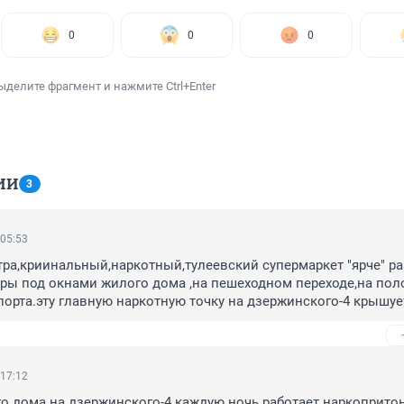
0
0
0
ыделите фрагмент и нажмите Ctrl+Enter
ИИ
3
 05:53
тра,криинальный,наркотный,тулеевский супермаркет "ярче" ра
ы под окнами жилого дома ,на пешеходном переходе,на поло
орта.эту главную наркотную точку на дзержинского-4 крышует
я полиция ..прокуратура,полиция,администрация города- одна 
ников свои законы.
 17:12
о дома на дзержинского-4 каждую ночь работает наркопритон