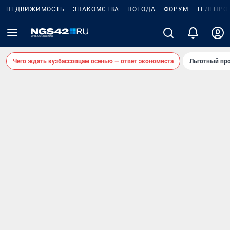
НЕДВИЖИМОСТЬ
ЗНАКОМСТВА
ПОГОДА
ФОРУМ
ТЕЛЕПРО
Чего ждать кузбассовцам осенью — ответ экономиста
Льготный про