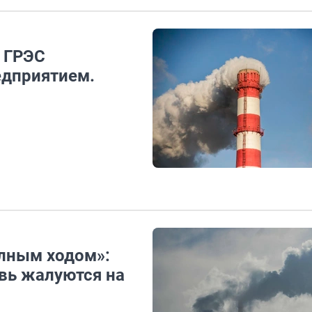
 ГРЭС
едприятием.
лным ходом»:
вь жалуются на