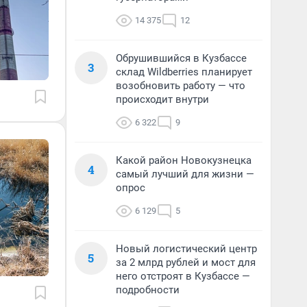
14 375
12
Обрушившийся в Кузбассе
3
склад Wildberries планирует
возобновить работу — что
происходит внутри
6 322
9
Какой район Новокузнецка
4
самый лучший для жизни —
опрос
6 129
5
Новый логистический центр
5
за 2 млрд рублей и мост для
него отстроят в Кузбассе —
подробности