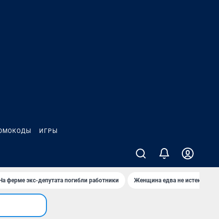
ОМОКОДЫ
ИГРЫ
На ферме экс-депутата погибли работники
Женщина едва не истекла кро