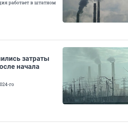
ция работает в штатном
нились затраты
осле начала
024-го