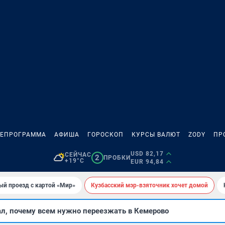
ЛЕПРОГРАММА
АФИША
ГОРОСКОП
КУРСЫ ВАЛЮТ
ZODY
ПР
USD 82,17
СЕЙЧАС
2
ПРОБКИ
+19°C
EUR 94,84
ый проезд с картой «Мир»
Кузбасский мэр-взяточник хочет домой
ал, почему всем нужно переезжать в Кемерово