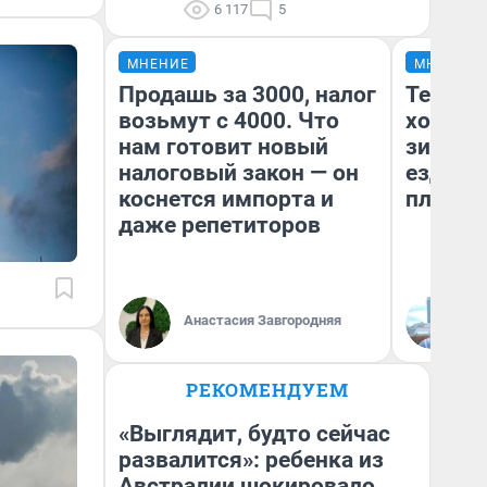
6 117
5
МНЕНИЕ
МНЕНИЕ
Продашь за 3000, налог
Тепло 
возьмут с 4000. Что
холодн
нам готовит новый
зимой.
налоговый закон — он
ездит н
коснется импорта и
плюсы 
даже репетиторов
Анастасия Завгородняя
Д
РЕКОМЕНДУЕМ
«Выглядит, будто сейчас
развалится»: ребенка из
Австралии шокировало