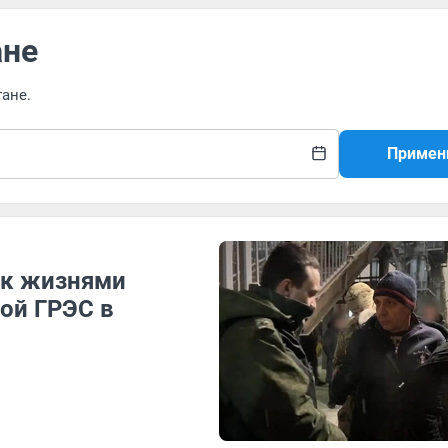
ане
тане.
Примен
ск жизнями
ой ГРЭС в