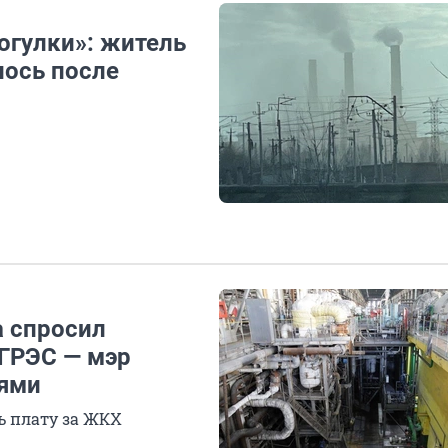
рогулки»: житель
лось после
а спросил
 ГРЭС — мэр
ями
ь плату за ЖКХ