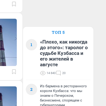
ТОП 5
«Плохо, как никогда
1
до этого»: таролог о
судьбе Кузбасса и
его жителей в
августе
14 840
20
Из бармена в ресторанного
2
короля Кузбасса: что мы
знаем о Печерском,
бизнесмене, спорящем с
губернаторами