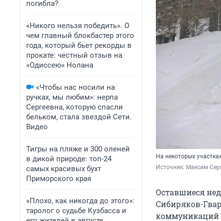
погибла?
«Никого нельзя победить». О
чем главный блокбастер этого
года, который бьет рекорды в
прокате: честный отзыв на
«Одиссею» Нолана
«Чтобы нас носили на
ручках, мы любим»: нерпа
Сергеевна, которую спасли
бельком, стала звездой Сети.
Видео
Тигры на пляже и 300 оленей
На некоторых участка
в дикой природе: топ-24
Источник: 
Максим Сер
самых красивых бухт
Приморского края
Оставшиеся нед
«Плохо, как никогда до этого»:
Сибиряков-Гвард
таролог о судьбе Кузбасса и
коммуникаций и
его жителей в августе