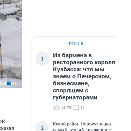
ТОП 5
Из бармена в
1
ресторанного короля
Кузбасса: что мы
знаем о Печерском,
бизнесмене,
спорящем с
губернаторами
14 270
12
ой
Какой район Новокузнецка
2
сказал
самый лучший для жизни —