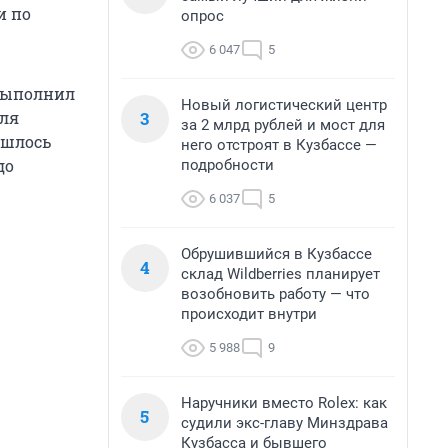
и по
опрос
6 047
5
 выполнил
Новый логистический центр
3
мля
за 2 млрд рублей и мост для
ишлось
него отстроят в Кузбассе —
до
подробности
6 037
5
Обрушившийся в Кузбассе
4
склад Wildberries планирует
возобновить работу — что
происходит внутри
5 988
9
Наручники вместо Rolex: как
5
судили экс-главу Минздрава
Кузбасса и бывшего