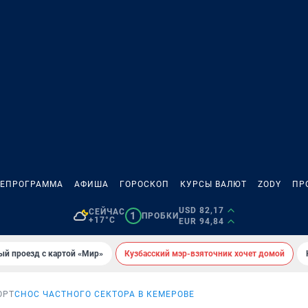
ЛЕПРОГРАММА
АФИША
ГОРОСКОП
КУРСЫ ВАЛЮТ
ZODY
ПР
USD 82,17
СЕЙЧАС
1
ПРОБКИ
+17°C
EUR 94,84
ый проезд с картой «Мир»
Кузбасский мэр-взяточник хочет домой
ОРТ
СНОС ЧАСТНОГО СЕКТОРА В КЕМЕРОВЕ