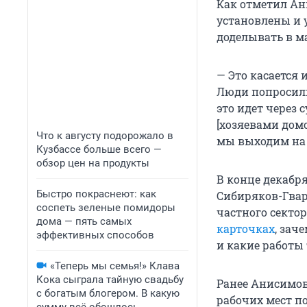
Как отметил Ан
установлены и 
доделывать в ма
— Это касается
Люди попросили 
это идет через
[хозяевами дом
Что к августу подорожало в
мы выходим на 
Кузбассе больше всего —
обзор цен на продукты
В конце декабр
Быстро покраснеют: как
Сибиряков-Гвар
соспеть зеленые помидоры
частного секто
дома — пять самых
карточках
, зач
эффективных способов
и какие работы 
«Теперь мы семья!» Клава
Кока сыграла тайную свадьбу
Ранее Анисимов
с богатым блогером. В какую
рабочих мест по