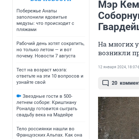
Мэр Кем
Побережье Анапы
Соборну
заполонили ядовитые
медузы: что происходит с
Гвардей
пляжами
На многих у
Рабочий день хотят сократить,
но только летом — и вот
возникли п
почему. Новости 7 августа
12 января 2024, 18:07
Тест на возраст мозга:
ответьте на эти 10 вопросов и
узнайте свой
20
коммен
Звездные гости в 500-
летнем соборе: Криштиану
Роналду готовится сыграть
свадьбу века на Мадейре
Тело россиянки нашли во
Французских Альпах. Как она