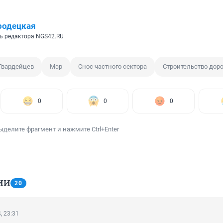
родецкая
ь редактора NGS42.RU
Гвардейцев
Мэр
Снос частного сектора
Строительство дор
0
0
0
ыделите фрагмент и нажмите Ctrl+Enter
ИИ
20
, 23:31