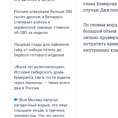
глава Кемерова
случаю Дня печ
Россию атаковали больше 200
тысяч дронов, а Беларусь
стягивает войска к
По словам мэра
украинской границе: главное
большой объем р
об СВО за неделю
сильно промерз
потратить время
Лицевая гладь для чайников:
внутренних ко
гайд от набора петель до
первого готового изделия
«Жила тут интеллигенция».
История сибирского дома-
бумеранга, где в гости ходили
через балконы, — таких всего
два в России
Всю Москву напугал
загадочный взрыв: его звук
слышали везде, а причина
неизвестна. Что это могло