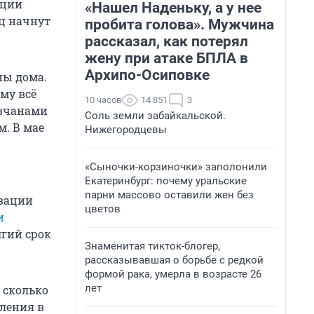
ации
«Нашел Наденьку, а у нее
иц начнут
пробита голова». Мужчина
рассказал, как потерял
жену при атаке БПЛА в
Архипо-Осиповке
ны дома.
му всё
10 часов
14 851
3
овчанами
Соль земли забайкальской.
м. В мае
Нижегородцевы
«Сыночки-корзиночки» заполонили
Екатеринбург: почему уральские
парни массово оставили жен без
овации
цветов
и
лгий срок
Знаменитая тикток-блогер,
рассказывавшая о борьбе с редкой
формой рака, умерла в возрасте 26
лет
, сколько
пления в