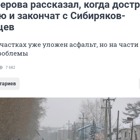
ерова рассказал, когда дост
ю и закончат с Сибиряков-
цев
частках уже уложен асфальт, но на части
роблемы
7 682
тариев