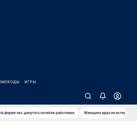
ОМОКОДЫ
ИГРЫ
На ферме экс-депутата погибли работники
Женщина едва не истекла кро