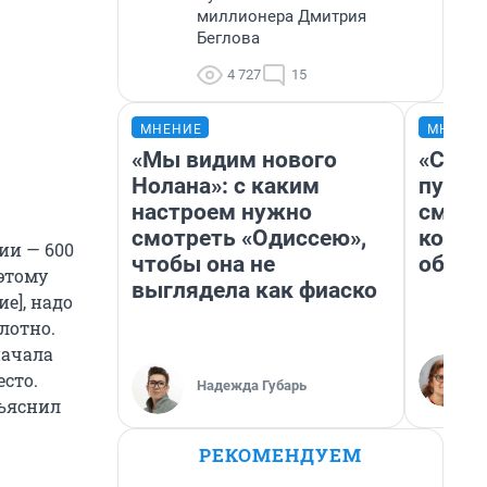
миллионера Дмитрия
Беглова
4 727
15
МНЕНИЕ
МНЕНИ
«Мы видим нового
«Спут
Нолана»: с каким
пургу»
настроем нужно
смерт
смотреть «Одиссею»,
котор
ии — 600
чтобы она не
обнар
 этому
выглядела как фиаско
е], надо
лотно.
начала
есто.
Надежда Губарь
бъяснил
РЕКОМЕНДУЕМ