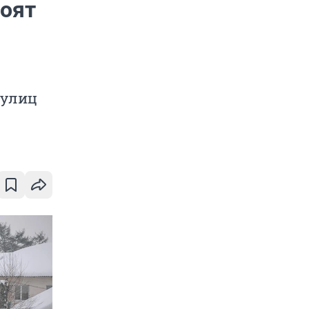
роят
 улиц