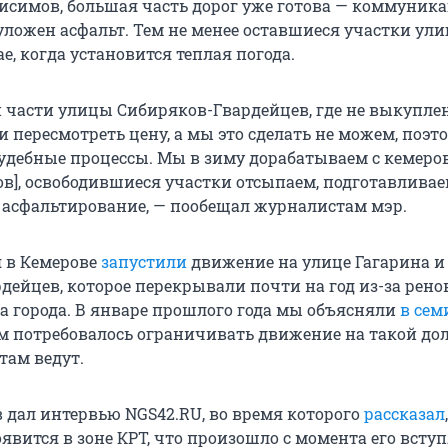
исимов, большая часть дорог уже готова — коммуник
уложен асфальт. Тем не менее оставшиеся участки ул
е, когда установится теплая погода.
 и части улицы Сибиряков-Гвардейцев, где не выкупле
пересмотреть цену, а мы это сделать не можем, поэто
 судебные процессы. Мы в зиму дорабатываем с кемер
ов], освободившиеся участки отсыпаем, подготавливае
асфальтирование, — пообещал журналистам мэр.
я в Кемерове
запустили
движение на улице Гагарина и
дейцев, которое перекрывали почти на год из-за рен
ра города. В январе прошлого года мы объясняли
в сем
ем потребовалось ограничивать движение на такой до
там ведут.
 дал интервью NGS42.RU, во время которого
рассказал
явится в зоне КРТ, что произошло с момента его всту