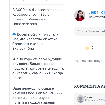
В СССР его бы расстреляли: в
Лера Го
Кузбассе спустя 35 лет
Заместител
поймали убийцу из
Новосибирска
Улица Сибиряков-
Восемь сбили, три упали.
Все, что известно об атаке
беспилотников на
0
Екатеринбург
«Сами кормите свои будущие
Увидели опечатку? В
опухоли». Биолог назвал
продукты, которые приводят к
онкологии, сам он их никогда
не ест
КОММЕНТАР
Один переход по ссылке
изменил всё. Как мошенники
довели школьницу до
Гость
21 января 2024
попытки поджога здания