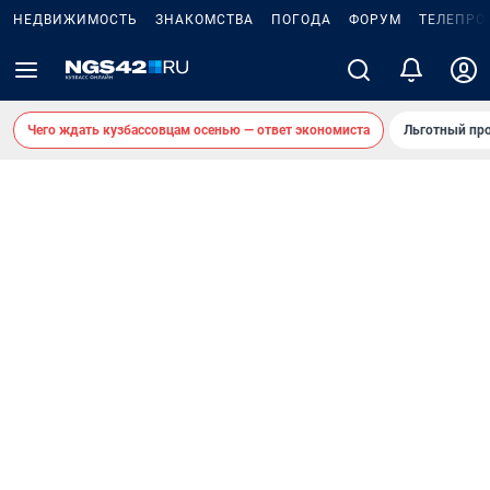
НЕДВИЖИМОСТЬ
ЗНАКОМСТВА
ПОГОДА
ФОРУМ
ТЕЛЕПРО
Чего ждать кузбассовцам осенью — ответ экономиста
Льготный про