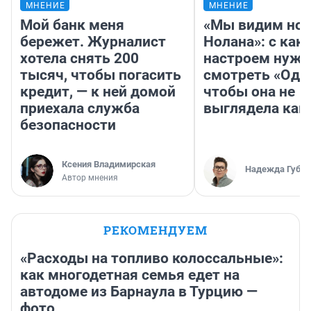
МНЕНИЕ
МНЕНИЕ
Мой банк меня
«Мы видим нов
бережет. Журналист
Нолана»: с как
хотела снять 200
настроем нужн
тысяч, чтобы погасить
смотреть «Оди
кредит, — к ней домой
чтобы она не
приехала служба
выглядела как
безопасности
Ксения Владимирская
Надежда Губар
Автор мнения
РЕКОМЕНДУЕМ
«Расходы на топливо колоссальные»:
как многодетная семья едет на
автодоме из Барнаула в Турцию —
фото