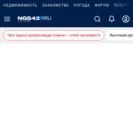
НЕДВИЖИМОСТЬ
ЗНАКОМСТВА
ПОГОДА
ФОРУМ
ТЕЛЕПРО
Чего ждать кузбассовцам осенью — ответ экономиста
Льготный про