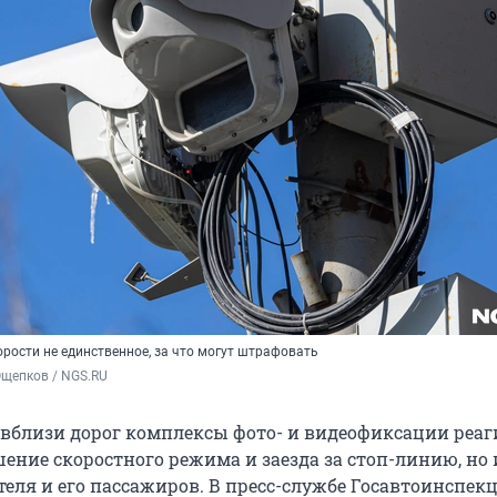
рости не единственное, за что могут штрафовать
Ощепков / NGS.RU
вблизи дорог комплексы фото- и видеофиксации реаг
ение скоростного режима и заезда за стоп-линию, но 
теля и его пассажиров. В пресс-службе Госавтоинспек