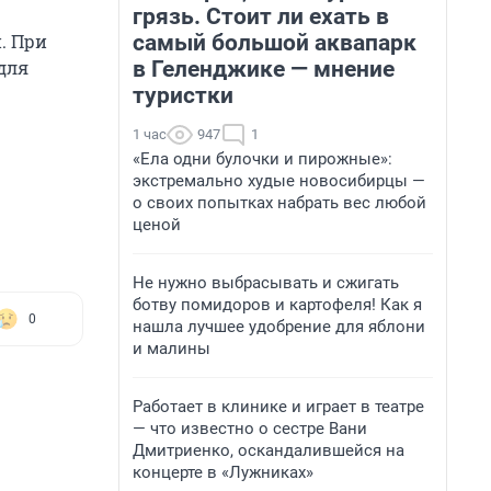
грязь. Стоит ли ехать в
самый большой аквапарк
. При
в Геленджике — мнение
для
туристки
1 час
947
1
«Ела одни булочки и пирожные»:
экстремально худые новосибирцы —
о своих попытках набрать вес любой
ценой
Не нужно выбрасывать и сжигать
ботву помидоров и картофеля! Как я
0
нашла лучшее удобрение для яблони
и малины
Работает в клинике и играет в театре
— что известно о сестре Вани
Дмитриенко, оскандалившейся на
концерте в «Лужниках»