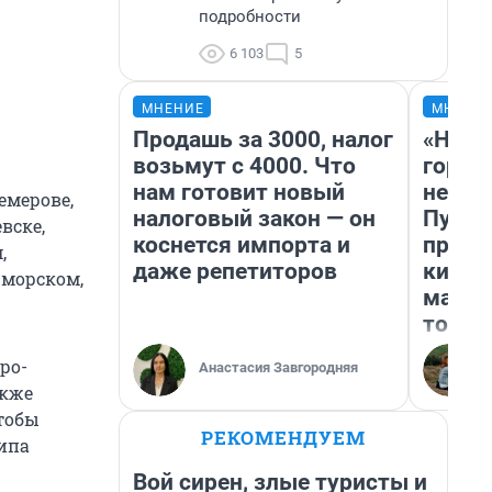
подробности
6 103
5
МНЕНИЕ
МНЕНИ
Продашь за 3000, налог
«Нет 
возьмут с 4000. Что
городо
нам готовит новый
недоф
емерове,
налоговый закон — он
Путеш
вске,
коснется импорта и
проех
,
даже репетиторов
килом
жморском,
машин
того
ро-
Анастасия Завгородняя
акже
тобы
РЕКОМЕНДУЕМ
типа
Вой сирен, злые туристы и