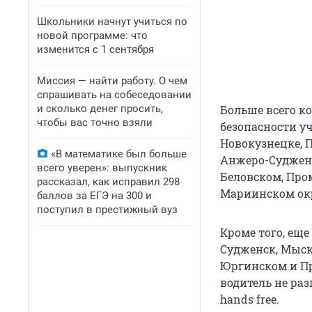
Школьники начнут учиться по
новой программе: что
изменится с 1 сентября
Миссия — найти работу. О чем
спрашивать на собеседовании
и сколько денег просить,
Больше всего к
чтобы вас точно взяли
безопасности у
Новокузнецке, П
«В математике был больше
Анжеро-Судженс
всего уверен»: выпускник
Беловском, Про
рассказал, как исправил 298
Мариинском окр
баллов за ЕГЭ на 300 и
поступил в престижный вуз
Кроме того, еще
Судженск, Мыски
Юргинском и П
водитель не раз
hands free.