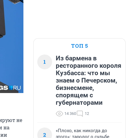
ТОП 5
Из бармена в
1
ресторанного короля
Кузбасса: что мы
знаем о Печерском,
бизнесмене,
спорящем с
губернаторами
14 360
12
ируют не
и на
«Плохо, как никогда до
2
ции
этого»: таролог о судьбе