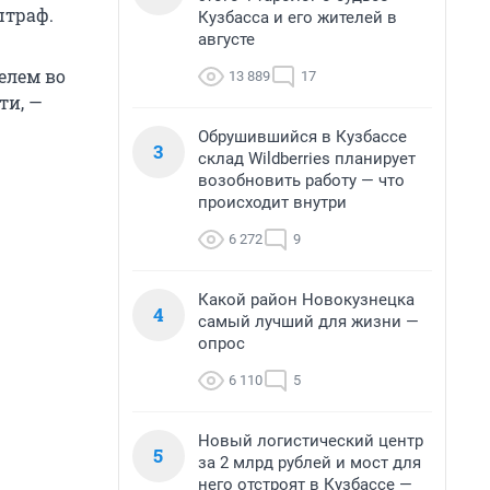
штраф.
Кузбасса и его жителей в
августе
елем во
13 889
17
ти, —
Обрушившийся в Кузбассе
3
склад Wildberries планирует
возобновить работу — что
происходит внутри
6 272
9
Какой район Новокузнецка
4
самый лучший для жизни —
опрос
6 110
5
Новый логистический центр
5
за 2 млрд рублей и мост для
него отстроят в Кузбассе —