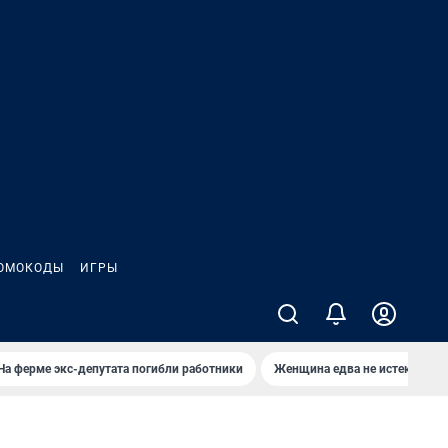
ОМОКОДЫ
ИГРЫ
На ферме экс-депутата погибли работники
Женщина едва не истекла кро