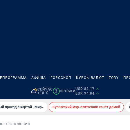
ЛЕПРОГРАММА
АФИША
ГОРОСКОП
КУРСЫ ВАЛЮТ
ZODY
ПР
USD 82,17
СЕЙЧАС
3
ПРОБКИ
+18°C
EUR 94,84
ый проезд с картой «Мир»
Кузбасский мэр-взяточник хочет домой
ОРТ
ЭКСКЛЮЗИВ