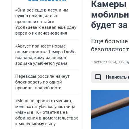
Камеры 
«Они всё еще в лесу, и им
мобильн
нужна помощь»: сын
пропавших в тайге
будет за
Усольцевых назвал еще одну
версию их исчезновения
Еще больше
«Август принесет новые
безопаснос
возможности»: Тамара Глоба
назвала, кому из знаков
1 октября 2024, 08:28
зодиака улыбнется удача
Переводы россиян начнут
Написать
блокировать по одной
причине: подробности
«Меня не просто отменяют,
меня хотят убить»: участница
«Мамы в 16» ответила на
обвинения в домогательствах
к маленькому сыну