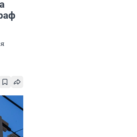
а
раф
ня