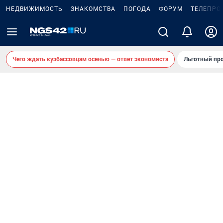
НЕДВИЖИМОСТЬ
ЗНАКОМСТВА
ПОГОДА
ФОРУМ
ТЕЛЕПРО
Чего ждать кузбассовцам осенью — ответ экономиста
Льготный про